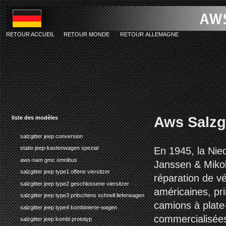
RETOUR ACCUEIL
RETOUR MONDE
RETOUR ALLEMAGNE
Aws Salzgi
liste des modèles
salzgitter jeep conversion
statio jeep-kastenwagen spezial
En 1945, la Ni
aws-nam gmc omnibus
Janssen & Mikola
salzgitter jeep type1 offene viersitzer
réparation de vé
salzgitter jeep type2 geschlossene viersitzer
américaines, pri
salzgitter jeep type3 pritschens schnell lieferwagen
camions à plate
salzgitter jeep type4 kombinierte-wagen
commercialisées
salzgitter jeep kombi prototyp