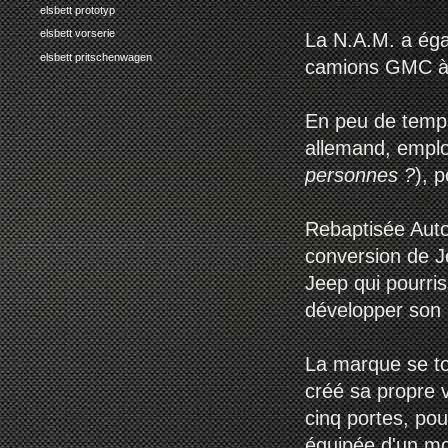
elsbett prototyp
elsbett vorserie
La N.A.M. a éga
elsbett pritschenwagen
camions GMC à d
En peu de temps
allemand, emplo
personnes ?
), p
Rebaptisée Autow
conversion de Je
Jeep qui pourris
développer son
La marque se tou
créé sa propre v
cinq portes, pou
équipée d'un mot