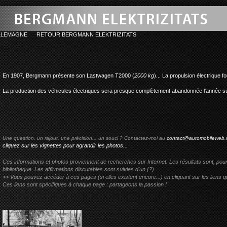
LLEMAGNE
RETOUR BERGMANN ELEKTRIZITATS
bergmann-elektri
En 1907, Bergmann présente son Lastwagen T2000 (
2000 kg
)... La propulsion électrique fo
La production des véhicules électriques sera presque complètement abandonnée l'année su
Une question, un rajout, une précision... un souci ? Contactez-moi au
contact@automobileweb.
cliquez sur les vignettes pour agrandir les photos...
Ces informations et photos proviennent de recherches sur Internet. Les résultats sont, pou
bibliothèque. Les affirmations discutables sont suivies d'un (?)
>> Vous pouvez accéder à ces pages (si elles existent encore...) en cliquant sur les liens qu
Ces liens sont spécifiques à chaque page : partageons la passion !