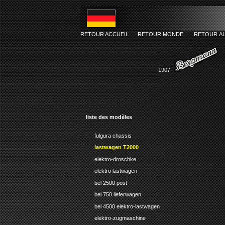
RETOUR ACCUEIL
RETOUR MONDE
RETOUR A
1907
liste des modèles
fulgura chassis
lastwagen T2000
elektro-droschke
elektro lastwagen
bel 2500 post
bel 750 lieferwagen
bel 4500 elektro-lastwagen
elektro-zugmaschine