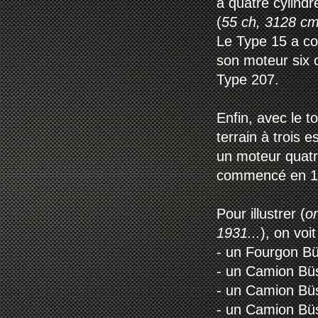
à quatre cylindr
(
55 ch, 3128 c
Le Type 15 a co
son moteur six c
Type 207.
Enfin, avec le t
terrain à trois 
un moteur quatr
commencé en 
Pour illustrer (
on
1931...
), on voi
- un Fourgon B
- un Camion Bü
- un Camion Bü
- un Camion Bü