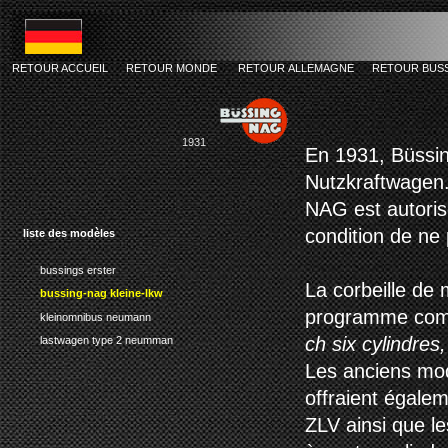
RETOUR ACCUEIL
RETOUR MONDE
RETOUR ALLEMAGNE
RETOUR BUS
bussing-na
1931
En 1931, Büssi
Nutzkraftwagen
NAG est autoris
condition de n
liste des modèles
bussings erster
La corbeille de 
bussing-nag kleine-lkw
programme comm
kleinomnibus neumann
ch six cylindre
lastwagen type 2 neumman
Les anciens mod
offraient égale
ZLV ainsi que le