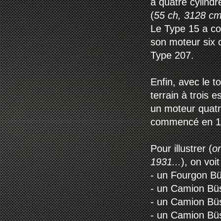
à quatre cylindr
(
55 ch, 3128 c
Le Type 15 a co
son moteur six c
Type 207.
Enfin, avec le t
terrain à trois 
un moteur quatr
commencé en 
Pour illustrer (
on
1931...
), on voi
- un Fourgon B
- un Camion Bü
- un Camion Bü
- un Camion Bü