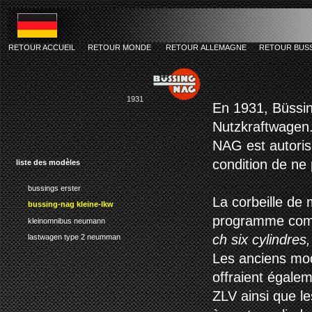
RETOUR ACCUEIL
RETOUR MONDE
RETOUR ALLEMAGNE
RETOUR BUS
bussing-nag k
1931
En 1931, Büssi
Nutzkraftwagen
NAG est autoris
condition de n
liste des modèles
bussings erster
La corbeille de 
bussing-nag kleine-lkw
programme comm
kleinomnibus neumann
ch six cylindre
lastwagen type 2 neumman
Les anciens mod
offraient égale
ZLV ainsi que le