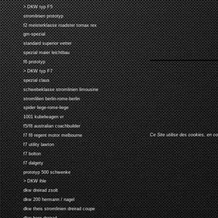
> DKW typ F5
stromlinien prototyp
f2 meisterklasse roadster tornax rex
gm-spezial
standard superior vetter
spezial maier leichtbau
f6 prototyp
> DKW typ F7
spezial claus
schwebeklasse stromlinien limousine
stromlilien berlin-rome-berlin
spider liege-rome-liege
1001 kubelwagen vr
f5/f8 australian coachbuilder
Ce Site utilise des cookies, en c
f7 f8 regent motor melbourne
f7 utility lawton
f7 bolton
f7 dalgety
prototyp 500 schwenke
> DKW ihle
dkw dreirad zsolt
dkw 200 hermann / nagel
dkw theis stromlinien dreirad coupe
dkw hero dreirad