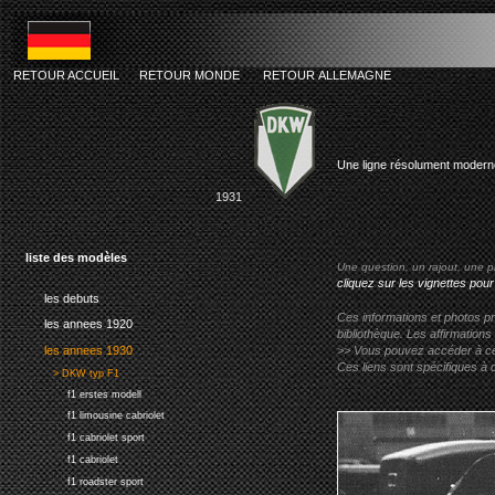
RETOUR ACCUEIL
RETOUR MONDE
RETOUR ALLEMAGNE
dkw f1 luxu
Une ligne résolument modern
1931
liste des modèles
Une question, un rajout, une p
cliquez sur les vignettes pour
les debuts
Ces informations et photos pr
les annees 1920
bibliothèque. Les affirmations
les annees 1930
>> Vous pouvez accéder à ces p
Ces liens sont spécifiques à 
> DKW typ F1
f1 erstes modell
f1 limousine cabriolet
f1 cabriolet sport
f1 cabriolet
f1 roadster sport