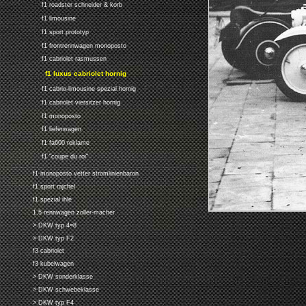
f1 roadster schneider & korb
f1 limousine
f1 sport prototyp
f1 frontrennwagen monoposto
f1 cabriolet rasmussen
f1 luxus cabriolet hornig
f1 cabrio-limousine spezial hornig
f1 cabriolet viersitzer hornig
f1 monoposto
f1 lieferwagen
f1 fa600 reklame
f1 "coupe du roi"
f1 monoposto vetter stromlinienbaron
f1 sport rajchel
f1 spezial ihle
1.5 rennwagen zoller-macher
> DKW typ 4=8
> DKW typ F2
f3 cabriolet
f3 kubelwagen
> DKW sonderklasse
> DKW schwebeklasse
> DKW typ F4