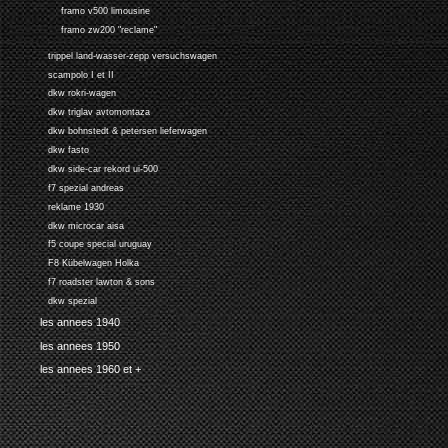
framo v500 limousine
framo zw200 "reclame"
trippel land-wasser-zepp versuchswagen
scampolo I et II
dkw rokri-wagen
dkw triglav avtomontaza
dkw bohnstedt & petersen lieferwagen
dkw fasto
dkw side-car rekord ui-500
f7 spezial andreas
reklame 1930
dkw microcar aisa
f5 coupe special uruguay
F8 Kübelwagen Holka
f7 roadster lawton & sons
dkw spezial
les annees 1940
les annees 1950
les annees 1960 et +