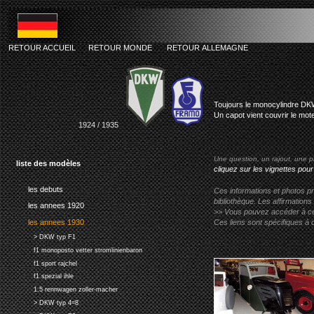
RETOUR ACCUEIL
RETOUR MONDE
RETOUR ALLEMAGNE
dkw fram
Toujours le monocylindre DK
Un capot vient couvrir le mote
1924 / 1935
Une question, un rajout, une p
liste des modèles
cliquez sur les vignettes pour
les debuts
Ces informations et photos pr
bibliothèque. Les affirmations
les annees 1920
>> Vous pouvez accéder à ces p
les annees 1930
Ces liens sont spécifiques à 
> DKW typ F1
f1 monoposto vetter stromlinienbaron
f1 sport rajchel
f1 spezial ihle
1.5 rennwagen zoller-macher
> DKW typ 4=8