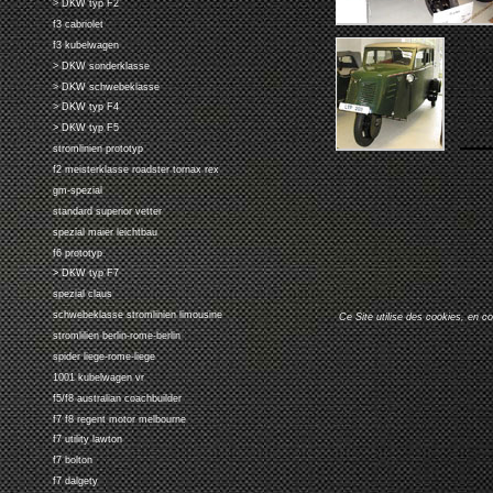
> DKW typ F2
f3 cabriolet
f3 kubelwagen
> DKW sonderklasse
> DKW schwebeklasse
> DKW typ F4
> DKW typ F5
stromlinien prototyp
f2 meisterklasse roadster tornax rex
gm-spezial
standard superior vetter
spezial maier leichtbau
f6 prototyp
> DKW typ F7
spezial claus
schwebeklasse stromlinien limousine
Ce Site utilise des cookies, en c
stromlilien berlin-rome-berlin
spider liege-rome-liege
1001 kubelwagen vr
f5/f8 australian coachbuilder
f7 f8 regent motor melbourne
f7 utility lawton
f7 bolton
f7 dalgety