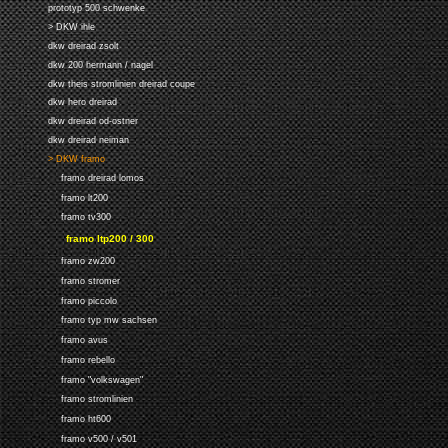
prototyp 500 schwenke
> DKW ihle
dkw dreirad zsolt
dkw 200 hermann / nagel
dkw theis stromlinien dreirad coupe
dkw hero dreirad
dkw dreirad od-ostner
dkw dreirad neiman
> DKW framo
framo dreirad lomos
framo lt200
framo tv300
framo ltp200 / 300
framo zw200
framo stromer
framo piccolo
framo typ mw sachsen
framo avus
framo rebello
framo "volkswagen"
framo stromlinien
framo ht600
framo v500 / v501