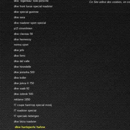
dkw "eigenbau" look-porsche
Ce Site utilise des cookies, en c
dkw front luxus special roadster
dkw special gustrow
dkw sera
dkw roadster sport spezial
p15 stromlinien
dkw claveau 56
dkw hennessy
norma sport
dkw jefe
dkw ferro
dkw del valle
dkw hirondelle
dkw jesterka 500
dkw koller
dkw jiskra II 750
dkw saab 92
dkw zebrok 500
reklame 1950
f7 coupe hard-top special mooij
f7 roadster special
f7 speciale riebergen
dkw bitza roadster
dkw hartzperle hahne