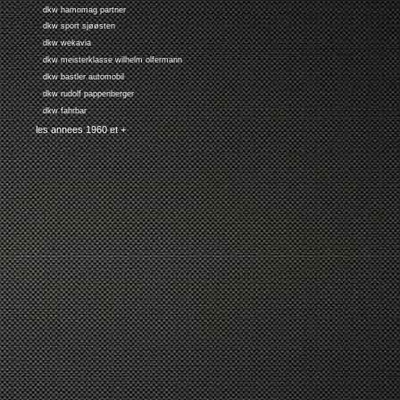
dkw hamomag partner
dkw sport sjøøsten
dkw wekavia
dkw meisterklasse wilhelm olfermann
dkw bastler automobil
dkw rudolf pappenberger
dkw fahrbar
les annees 1960 et +