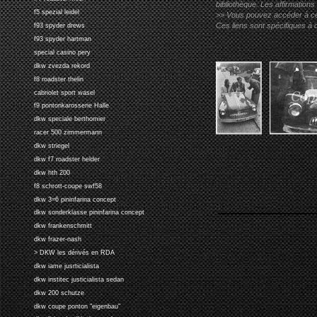
bibliothèque. Les affirmations
f5 spezial leidel
>> Vous pouvez accéder à ces p
Ces liens sont spécifiques à 
f93 spyder drews
f93 spyder hartman
special casino pery
dkw zvezda rekord
f8 roadster thelin
cabriolet sport wasel
f9 pontonkarosserie Halle
dkw speciale berthomier
racer 500 zimmermann
dkw striegel
dkw f7 roadster helder
dkw hth 200
f8 schrott-coupe swf58
dkw 3=6 pininfarina concept
dkw sonderklasse pininfarina concept
dkw frankenschmitt
dkw frazer-nash
> DKW les dérivés en RDA
dkw iame jusrticialista
dkw institec justicialista sedan
dkw 200 schutze
dkw coupe ponton "eigenbau"