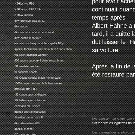
pour avoir achet
> DKW typ F91
continuait quan
> DKW typ F93 / F94
> DKW monza
temps après !
dkw prototyp disa dk a1
Albert Hahne a r
dkw eucort
tard, il a quitt
dkw eucort coupe experimental
dkw eucort montjuich
dut laisser le "
eucort-stromberg cabriolet capella 10hp
sa voiture.
spezial fachschule kaiserslautern / hans eben
f91 sport kabriolet wendler
900 sport-coupe m49 pininfarina / brand
Après la fin de 
f91 roadster michaux
f5 cabriolet saarits
été restauré par 
f93 Coupe spezial braun monte-carlo
1000 coupe meisterschule handwerker
prototyp stm I II III
f89 coupe special dieteren
f89 lieferwagen schlomer
enzmann 500 spider
monza special nicolaides
flintridge darrin mark II
Une question, un rajout, une p
cliquez sur les vignettes pour
dkw stannebein 200
spezial mosner
Ces informations et photos pr
F7 roadster miler