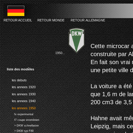
RETOUR ACCUEIL
RETOUR MONDE
RETOUR ALLEMAGNE
dkw hartz
Cette microcar a
construite par A
1950...
En fait son vrai
une petite ville
liste des modèles
les debuts
La voiture a ét
les annees 1920
que 1,6 m de la
les annees 1930
200 cm3 de 3,5
les annees 1940
les annees 1950
fx experimental
Hahne avait mêm
f7 coupe stromlinien
Leipzig, mais c
> DKW schnellaster
> DKW typ F89