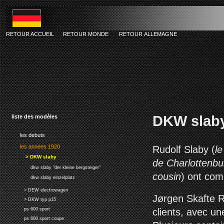
RETOUR ACCUEIL
RETOUR MONDE
RETOUR ALLEMAGNE
DKW slaby
liste des modèles
les debuts
les annees 1920
Rudolf Slaby (
le
> DKW slaby
de Charlottenbu
dkw slaby "der kleine bergsteiger"
cousin
) ont com
dkw slaby einzelplatz
> DEW electrowagen
Jørgen Skafte R
> DKW typ p15
clients, avec u
ps 600 sport
ps 600 sport coupe