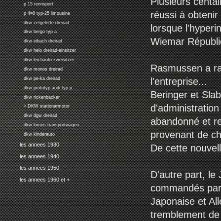
Plusieurs centai
p 15 rennsport
réussi à obteni
p 4=8 typ-25 limousine
dkw zetgelette dreirad
lorsque l'hyperi
dkw bergo typ a
Wiemar Républiqu
dkw eibach dreirad
dkw helo dreirad-einsitzer
dkw leichauto zweisitzer
Rasmussen a rac
dkw monos dreirad
l'entreprise...
dkw pe-ka dreirad
dkw prototyp audi typ p
Beringer et Slab
dkw rickenbacker
d'administratio
> DKW stationarmotor
dkw dgw dreirad
abandonné et r
dkw lomos transportwagen
provenant de ch
dkw kinderauto
les annees 1930
De cette nouvel
les annees 1940
les annees 1950
D'autre part, le
les annees 1960 et +
commandés par le
Japonaise et Al
tremblement de 