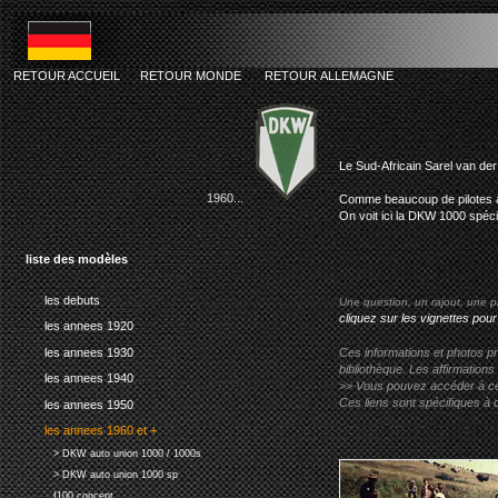
RETOUR ACCUEIL
RETOUR MONDE
RETOUR ALLEMAGNE
dkw speci
Le Sud-Africain Sarel van de
1960...
Comme beaucoup de pilotes à l
On voit ici la DKW 1000 spécia
liste des modèles
les debuts
Une question, un rajout, une p
cliquez sur les vignettes pour
les annees 1920
les annees 1930
Ces informations et photos pr
bibliothèque. Les affirmations
les annees 1940
>> Vous pouvez accéder à ces p
Ces liens sont spécifiques à 
les annees 1950
les annees 1960 et +
> DKW auto union 1000 / 1000s
> DKW auto union 1000 sp
f100 concept