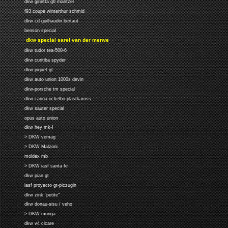
dkw ginetta g6 mantzel
f93 coupe winterthur schmid
dkw cd guilhaudin bertaut
benson special
dkw special sarel van der merwe
dkw tudor tea-500-6
dkw curitiba spyder
dkw piquet gt
dkw auto union 1000s devin
dkw-porsche tm special
dkw carina ockelbo plastkaross
dkw sauter special
opus auto union
dkw hey mk-I
> DKW vemag
> DKW Malzoni
moldex mb
> DKW iasf santa fe
dkw pian gt
iasf proyecto gt-piczugin
dkw zink "petite"
dkw donau-sisu / veho
> DKW munga
dkw v4 cicare