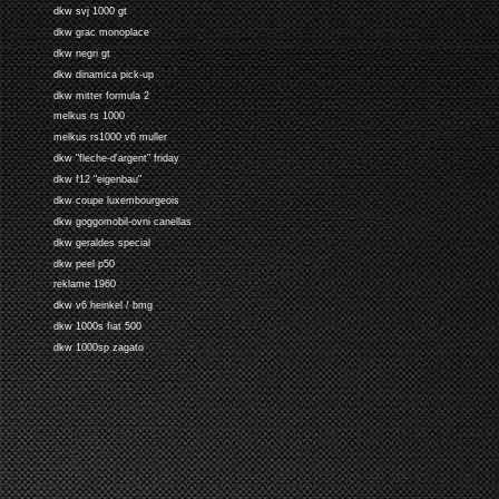
dkw svj 1000 gt
dkw grac monoplace
dkw negri gt
dkw dinamica pick-up
dkw mitter formula 2
melkus rs 1000
melkus rs1000 v6 muller
dkw "fleche-d'argent" friday
dkw f12 "eigenbau"
dkw coupe luxembourgeois
dkw goggomobil-ovni canellas
dkw geraldes special
dkw peel p50
reklame 1960
dkw v6 heinkel / bmg
dkw 1000s fiat 500
dkw 1000sp zagato