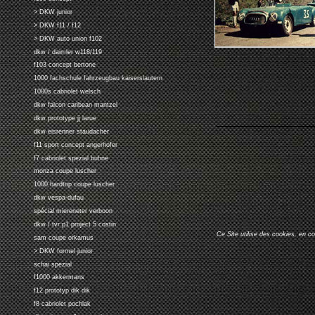
> DKW junior
> DKW f11 / f12
> DKW auto union f102
dkw / daimler w118/119
f103 concept bertone
1000 fachschule fahrzeugbau kaiserslautern
1000s cabriolet welsch
dkw falcon caribean mantzel
dkw prototype jj larue
dkw eisrenner staudacher
f11 sport concept angerhofer
f7 cabriolet spezial buhne
monza coupe luscher
1000 hardtop coupe luscher
dkw vespa-dufau
spécial miereneter verboon
dkw / tvr p1 project 5 costin
Ce Site utilise des cookies, en c
sam coupe orkamus
> DKW formel junior
schai spezial
f1000 akkermans
f12 prototyp dik dik
f8 cabriolet pochlak