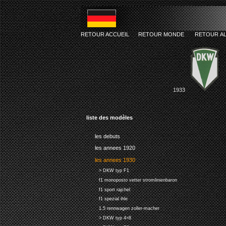
RETOUR ACCUEIL
RETOUR MONDE
RETOUR A
1933
liste des modèles
les debuts
les annees 1920
les annees 1930
> DKW typ F1
f1 monoposto vetter stromlinienbaron
f1 sport rajchel
f1 spezial ihle
1.5 rennwagen zoller-macher
> DKW typ 4=8