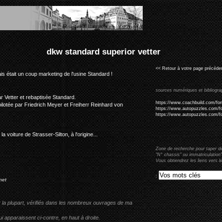
erior vetter
<< Retour à votre page précéden
is était un coup marketing de l'usine Standard !
sources numériques et bibliogra
ar Vetter et rebaptisée Standard.
https://www.coachbuild.com/f
lotée par Friedrich Meyer et Freiherr Reinhard von
https://www.autopuzzles.com/for
https://www.autopuzzles.com/f
 voiture de Strasser-Silton, à l'origine...
Zone de recherche pour taper d
"N° chassis" ou immatriculation"
Vous obtiendrez les liens vers l
:
net
r la plupart, vérifiés dans les nombreux ouvrages de ma
i apparaissent ci-contre, en haut à droite.