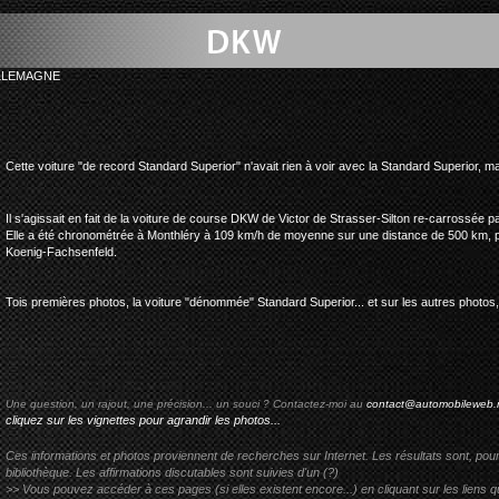
LLEMAGNE
dkw standard sup
Cette voiture "de record Standard Superior" n'avait rien à voir avec la Standard Superior, ma
Il s'agissait en fait de la voiture de course DKW de Victor de Strasser-Silton re-carrossée p
Elle a été chronométrée à Monthléry à 109 km/h de moyenne sur une distance de 500 km, pi
Koenig-Fachsenfeld.
Tois premières photos, la voiture "dénommée" Standard Superior... et sur les autres photos, la
Une question, un rajout, une précision... un souci ? Contactez-moi au
contact@automobileweb.
cliquez sur les vignettes pour agrandir les photos...
Ces informations et photos proviennent de recherches sur Internet. Les résultats sont, pou
bibliothèque. Les affirmations discutables sont suivies d'un (?)
>> Vous pouvez accéder à ces pages (si elles existent encore...) en cliquant sur les liens qu