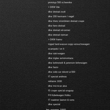
prototyp 500 schwenke
> DKW ihle
dkw dreirad zsolt
dkw 200 hermann / nagel
dkw theis stromlinien dreirad coupe
dkw hero dreirad
dkw dreirad od-ostner
dkw dreirad neiman
> DKW framo
trippel land-wasser-zepp versuchswagen
scampolo I et II
dkw rokri-wagen
dkw triglav avtomontaza
dkw bohnstedt & petersen lieferwagen
dkw fasto
dkw side-car rekord ui-500
f7 spezial andreas
reklame 1930
dkw microcar aisa
f5 coupe special uruguay
F8 Kübelwagen Holka
f7 roadster lawton & sons
dkw spezial
les annees 1940