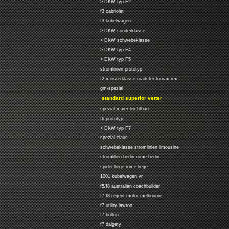
> DKW typ F2
f3 cabriolet
f3 kubelwagen
> DKW sonderklasse
> DKW schwebeklasse
> DKW typ F4
> DKW typ F5
stromlinien prototyp
f2 meisterklasse roadster tornax rex
gm-spezial
standard superior vetter
spezial maier leichtbau
f6 prototyp
> DKW typ F7
spezial claus
schwebeklasse stromlinien limousine
stromlilien berlin-rome-berlin
spider liege-rome-liege
1001 kubelwagen vr
f5/f8 australian coachbuilder
f7 f8 regent motor melbourne
f7 utility lawton
f7 bolton
f7 dalgety