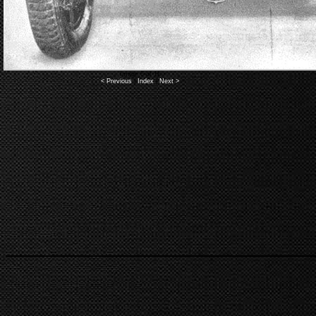
Image 5 of 11
< Previous
|
Index
|
Next >