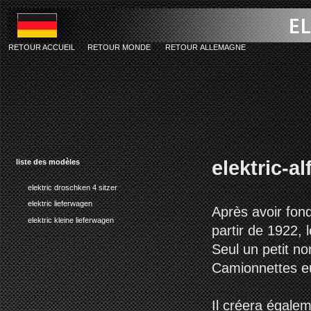
RETOUR ACCUEIL
RETOUR MONDE
RETOUR ALLEMAGNE
elektric-alf
liste des modèles
elektric droschken 4 sitzer
elektric lieferwagen
Après avoir fond
elektric kleine lieferwagen
partir de 1922,
Seul un petit no
Camionnettes eu
Il créera égalem