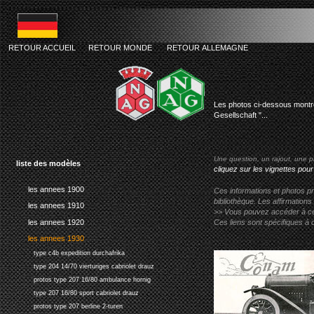
RETOUR ACCUEIL
RETOUR MONDE
RETOUR ALLEMAGNE
nag public
Les photos ci-dessous montres
Gesellschaft "...
Une question, un rajout, une p
liste des modèles
cliquez sur les vignettes pour
les annees 1900
Ces informations et photos pr
bibliothèque. Les affirmations
les annees 1910
>> Vous pouvez accéder à ces p
les annees 1920
Ces liens sont spécifiques à 
les annees 1930
type c4b expedition durchafrika
type 204 14/70 vierturiges cabriolet drauz
protos type 207 16/80 ambulance hornig
type 207 16/80 sport cabriolet drauz
protos type 207 berline 2-turen