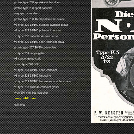
protos type 208 sport-kabriolett drauz
protos type 208 sport-cabriolet
nag spezial rohrbach
protos type 208 16/80 pullman limousine
v8 type 219 18/100 pullman cabriolet drauz
v8 type 218 18/100 pullman limousine
v8 type 218 cabriolet 4-turen neuss
v8 type 219 18/100 sport cabriolet drauz
protos type 207 16/80 convertible
v8 type 219 coupe galle
v8 coupe monte-carlo
voran type 220 6/30
v8 type 218 18/100 sport cabriolet
v8 type 218 18/100 limousine
v8 type 219 18/100 limousine-cabriolet spohn
v8 type 218 pullman cabriolet glaser
type 204 mini-bus fleischer
nag publicités
utilitaires
<