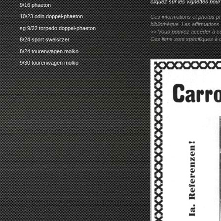
cliquez sur les vignettes pour
9/16 phaeton
10/23 odin doppel-phaeton
Ces informations et photos pr
bibliothèque. Les affirmations
sg 9/22 torpedo doppel-phaeton
>> Vous pouvez accéder à ces p
Ces liens sont spécifiques à 
8/24 sport sweisitzer
8/24 tourenwagen molko
9/30 tourenwagen molko