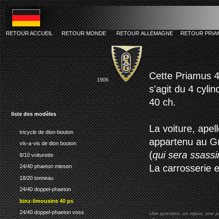
RETOUR ACCUEIL
RETOUR MONDE
RETOUR ALLEMAGNE
RETOUR PRIA
priamus
Cette Priamus 4
1906
s'agit du 4 cyli
40 ch.
liste des modèles
La voiture, apel
tricycle de dion-bouton
appartenu au Gr
vis-a-vis de dion bouton
(
qui sera ssassi
8/10 voiturette
La carrosserie e
24/40 phaeton miesen
18/20 tonneau
24/40 doppel-phaeton
binz-limousine 40 ps
24/40 doppel-phaeton voss
Une question, un rajout, une p