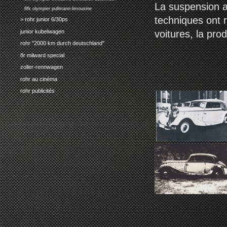
La suspension a
8fk olympier pullmann-limousine
techniques ont r
> rohr junior 6/30ps
junior kubelwagen
voitures, la pro
rohr "2000 km durch deutschland"
8r milward special
zoller-rennwagen
rohr au cinéma
rohr publicités