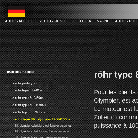
RETOUR ACCUEIL
RETOUR MONDE
RETOUR ALLEMAGNE
RETOUR ROH
röhr type 
liste des modèles
> rohr prototypen
> rohr type 8 8/40ps
Pour les client
> rohr type 8r 9/50ps
Olympier, est a
> rohr type 8ra 10/55ps
Le moteur est l
> rohr type 8f 13/75ps
Zoller (!) commu
> rohr type 8fk olympier 12/75/100ps
puissance à 100
8fk olympier cabriolet zwei-fenster autenrieth
8fk olympier cabriolet vier-fenster autenrieth
8fk olympier limousine zweituren autenrieth