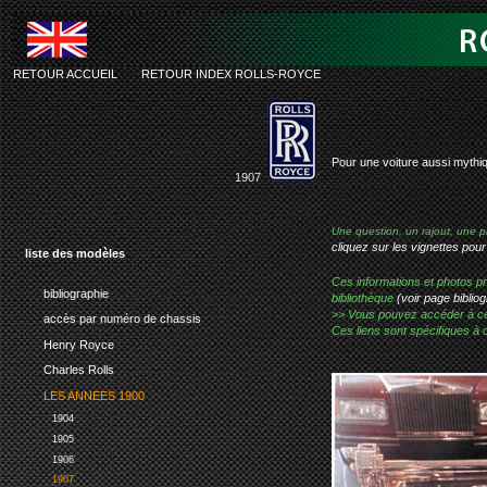
RETOUR ACCUEIL
-
RETOUR INDEX ROLLS-ROYCE
silver-g
Pour une voiture aussi mythiq
1907
Une question, un rajout, une p
cliquez sur les vignettes pour
liste des modèles
Ces informations et photos pr
bibliographie
bibliothèque
(voir page bibliog
>> Vous pouvez accéder à ces p
accès par numéro de chassis
Ces liens sont spécifiques à 
Henry Royce
Charles Rolls
LES ANNEES 1900
1904
1905
1906
1907