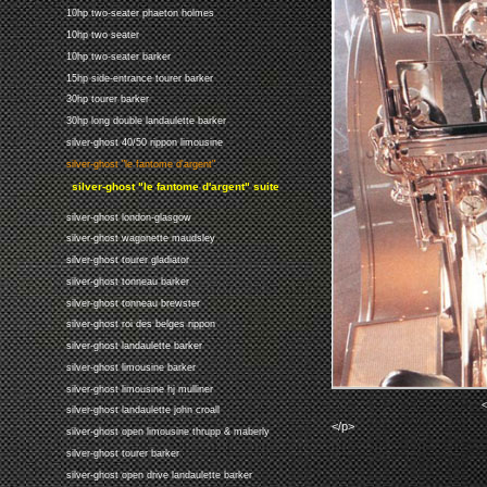
10hp two-seater phaeton holmes
10hp two seater
10hp two-seater barker
15hp side-entrance tourer barker
30hp tourer barker
30hp long double landaulette barker
silver-ghost 40/50 rippon limousine
silver-ghost "le fantome d'argent"
silver-ghost "le fantome d'argent" suite
silver-ghost london-glasgow
silver-ghost wagonette maudsley
silver-ghost tourer gladiator
silver-ghost tonneau barker
silver-ghost tonneau brewster
silver-ghost roi des belges rippon
silver-ghost landaulette barker
silver-ghost limousine barker
silver-ghost limousine hj mulliner
<
silver-ghost landaulette john croall
</p>
silver-ghost open limousine thrupp & maberly
silver-ghost tourer barker
silver-ghost open drive landaulette barker