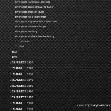
silver-ghost tourer tulip cockshoot
silver-ghost double landaulette barker
silver-ghost american tourer
silver-ghost two-seater barker
silver-ghost wagonette instruction-school
silver-ghost two-seater hooper
silver-ghost test body
silver-ghost windham detachable body
•••• back-stage
•••• zoom
1908
1909
LES ANNEES 1910
LES ANNEES 1920
LES ANNEES 1930
LES ANNEES 1940
LES ANNEES 1950
LES ANNEES 1960
LES ANNEES 1970
LES ANNEES 1980
Si vous voyez apparaitre une 
LES ANNEES 1990