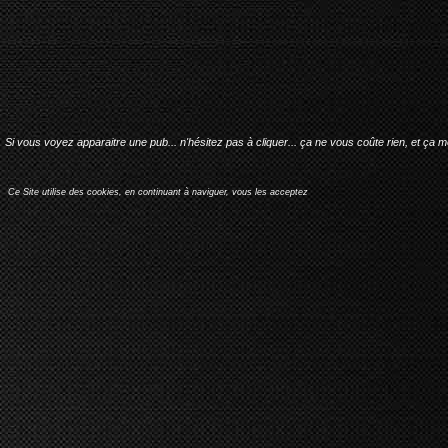
Si vous voyez apparaitre une pub... n'hésitez pas à cliquer... ça ne vous coûte rien, et ça 
Ce Site utilise des cookies, en continuant à naviguer, vous les acceptez