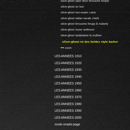
silver-ghost open drive limousine hooper
silver-ghost on test
silver-ghost two-seater cutter
silver-ghost italian navals chiefs
silver-ghost limousine thrupp & maberly
silver-ghost tourer anderson
silver-ghost landaulette hj mulliner
silver-ghost roi des beldes style barker
•••• zoom
LES ANNEES 1910
LES ANNEES 1920
LES ANNEES 1930
LES ANNEES 1940
LES ANNEES 1950
LES ANNEES 1960
LES ANNEES 1970
LES ANNEES 1980
LES ANNEES 1990
LES ANNEES 2000
mode emploi page