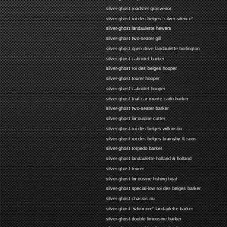
silver-ghost roadster grosvenor
silver-ghost roi des belges "silver silence"
silver-ghost landaulette hewers
silver-ghost two-seater gill
silver-ghost open drive landaulette burlington
silver-ghost cabriolet barker
silver-ghost roi des belges hooper
silver-ghost tourer hooper
silver-ghost cabriolet hooper
silver-ghost trial-car monte-carlo barker
silver-ghost two-seater barker
silver-ghost limousine cutter
silver-ghost roi des belges wilkinson
silver-ghost roi des belges brainsby & sons
silver-ghost torpedo barker
silver-ghost landaulette holland & holland
silver-ghost tourer
silver-ghost limousine fishing boat
silver-ghost special-low roi des belges barker
silver-ghost chassis nu
silver-ghost "whitmore" landaulette barker
silver-ghost double limousine barker