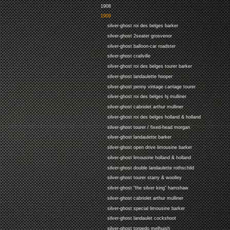
1908
1909
silver-ghost roi des belges barker
silver-ghost 2seater grosvenor
silver-ghost balloon-car roadster
silver-ghost crailville
silver-ghost roi des belges tourer barker
silver-ghost landaulette hooper
silver-ghost penny vintage carriage tourer
silver-ghost roi des belges hj mulliner
silver-ghost cabriolet arthur mulliner
silver-ghost roi des belges holland & holland
silver-ghost tourer / fixed-head morgan
silver-ghost landaulette barker
silver-ghost open drive limousine barker
silver-ghost limousine holland & holland
silver-ghost double landaulette rothschild
silver-ghost tourer starry & woolley
silver-ghost "the silver king" hamshaw
silver-ghost cabriolet arthur mulliner
silver-ghost special limousine barker
silver-ghost landaulet cockshoot
silver-ghost torpedo melhuish