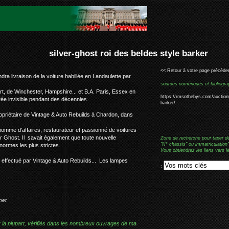
des beldes style barker
<< Retour à votre page précéden
a livraison de la voiture habillée en Landaulette par
sources numériques et bibliogra
rt, de Winchester, Hampshire... et B.A. Paris, Essex en
https://rmsothebys.com/auctions/
tée invisible pendant des décennies.
barker/
ropriétaire de Vintage & Auto Rebuilds à Chardon, dans
 homme d'affaires, restaurateur et passionné de voitures
er Ghost. Il savait également que toute nouvelle
Zone de recherche pour taper d
"N° chassis" ou immatriculation"
 normes les plus strictes.
Vous obtiendrez les liens vers l
 effectué par Vintage & Auto Rebuilds... Les lampes
:
net
r la plupart, vérifiés dans les nombreux ouvrages de ma