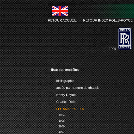
RETOUR ACCUEIL
-
RETOUR INDEX ROLLS-ROYCE
1909
liste des modèles
bibliographie
accès par numéro de chassis
Henry Royce
Charles Rolls
LES ANNEES 1900
1904
1905
1906
1907