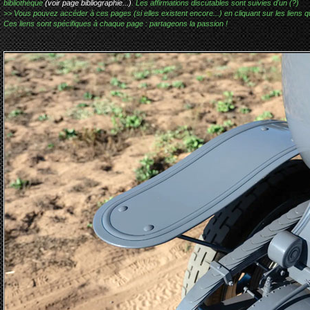
bibliothèque
(voir page bibliographie...)
. Les affirmations discutables sont suivies d'un (?)
>> Vous pouvez accéder à ces pages (si elles existent encore...) en cliquant sur les liens qu
Ces liens sont spécifiques à chaque page : partageons la passion !