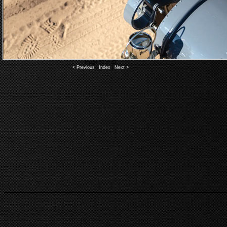
Image 52 of 62
< Previous
|
Index
|
Next >