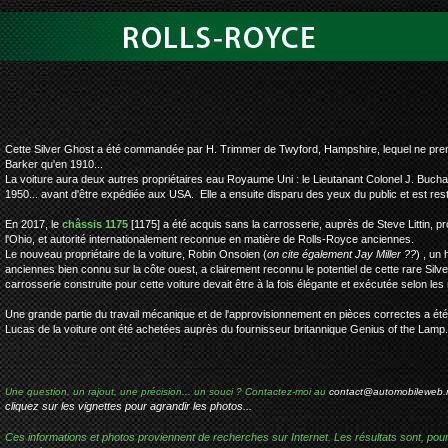
silver-ghost roi 
Cette Silver Ghost a été commandée par H. Trimmer de Twyford, Hampshire, lequel ne prendr
Barker qu'en 1910...
La voiture aura deux autres propriétaires eau Royaume Uni : le Lieutanant Colonel J. Bucha
1950... avant d'être expédiée aux USA. Elle a ensuite disparu des yeux du public et est res
En 2017, le
châssis 1175
[1175] a été acquis sans la carrosserie, auprès de Steve Littin, p
l'Ohio, et autorité internationalement reconnue en matière de Rolls-Royce anciennes.
Le nouveau propriétaire de la voiture, Robin Onsoien (
on cite également Jay Miller ??
) , un
anciennes bien connu sur la côte ouest, a clairement reconnu le potentiel de cette rare Silv
carrosserie construite pour cette voiture devait être à la fois élégante et exécutée selon les
Une grande partie du travail mécanique et de l'approvisionnement en pièces correctes a été
Lucas de la voiture ont été achetées auprès du fournisseur britannique Genius of the Lamp.
Une question, un rajout, une précision... un souci ? Contactez-moi au
contact@automobileweb.
cliquez sur les vignettes pour agrandir les photos...
Ces informations et photos proviennent de recherches sur Internet. Les résultats sont, pou