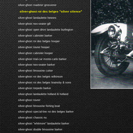
silver-ghost roadster grosvenor
silver-ghost roi des belges "silver silence"
silver-ghost landaulette hewers
silver-ghost two-seater gill
silver-ghost open drive landaulette burlington
silver-ghost cabriolet barker
silver-ghost roi des belges hooper
silver-ghost tourer hooper
silver-ghost cabriolet hooper
silver-ghost trial-car monte-carlo barker
silver-ghost two-seater barker
silver-ghost limousine cutter
silver-ghost roi des belges wilkinson
silver-ghost roi des belges brainsby & sons
silver-ghost torpedo barker
silver-ghost landaulette holland & holland
silver-ghost tourer
silver-ghost limousine fishing boat
silver-ghost special-low roi des belges barker
silver-ghost chassis nu
silver-ghost "whitmore" landaulette barker
silver-ghost double limousine barker