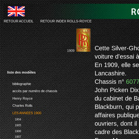
RETOUR ACCUEIL
-
RETOUR INDEX ROLLS-ROYCE
rolls-royc
Cette Silver-Gho
1909
voiture d'essai 
En 1909, elle s
Lancashire.
liste des modèles
Chassis n°
607
bibliographie
John Picken Dixo
accès par numéro de chassis
du cabinet de B
Henry Royce
Blackburn, qui 
Charles Rolls
LES ANNEES 1900
affaires publiqu
1904
ouvriers, dont il
1905
cadre des Black
1906
1907