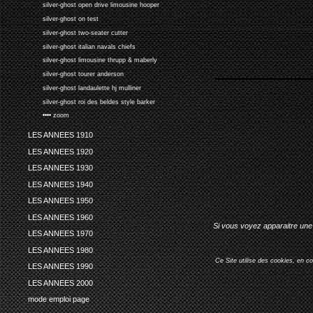
silver-ghost open drive limousine hooper
silver-ghost on test
silver-ghost two-seater cutter
silver-ghost italian navals chiefs
silver-ghost limousine thrupp & maberly
silver-ghost tourer anderson
silver-ghost landaulette hj mulliner
silver-ghost roi des beldes style barker
•••• zoom
LES ANNEES 1910
LES ANNEES 1920
LES ANNEES 1930
LES ANNEES 1940
LES ANNEES 1950
LES ANNEES 1960
Si vous voyez apparaitre une 
LES ANNEES 1970
LES ANNEES 1980
Ce Site utilise des cookies, en c
LES ANNEES 1990
LES ANNEES 2000
mode emploi page