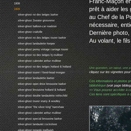
Franc-Maçon enth
1908
prêt à aider les
1909
silver-ghost roi des belges barker
au Chef de la Po
silver-ghost 2seater grosvenor
nécessaire, enti
silver-ghost balloon-car roadster
Dernière photo, 
silver-ghost crailville
silver-ghost roi des belges tourer barker
Au volant, le fi
silver-ghost landaulette hooper
silver-ghost penny vintage carriage tourer
silver-ghost roi des belges hj mulliner
silver-ghost cabriolet arthur mulliner
silver-ghost roi des belges holland & holland
Une question, un rajout, une p
cliquez sur les vignettes pour
silver-ghost tourer / fixed-head morgan
silver-ghost landaulette barker
Ces informations et photos pr
silver-ghost open drive limousine barker
bibliothèque
(voir page bibliog
>> Vous pouvez accéder à ces p
silver-ghost limousine holland & holland
Ces liens sont spécifiques à 
silver-ghost double landaulette rothschild
silver-ghost tourer starry & woolley
silver-ghost "the silver king" hamshaw
silver-ghost cabriolet arthur mulliner
silver-ghost special limousine barker
silver-ghost landaulet cockshoot
silver-ghost torpedo melhuish