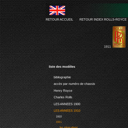
RETOUR ACCUEIL
-
RETOUR INDEX ROLLS-ROYCE
1911
liste des modèles
bibliographie
accès par numéro de chassis
Henry Royce
Charles Rolls
LES ANNEES 1900
LES ANNEES 1910
1910
1911
les silver-ghost