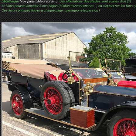
bibliothèque
(voir page bibliographie...)
. Les affirmations discutables sont suivies d'un (?)
>> Vous pouvez accéder à ces pages (si elles existent encore...) en cliquant sur les liens qu
Ces liens sont spécifiques à chaque page : partageons la passion !