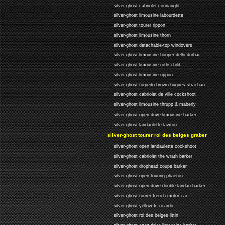
silver-ghost cabriolet connaught
silver-ghost limousine labourdette
silver-ghost tourer rippon
silver-ghost limousine thorn
silver-ghost detachable-top windovers
silver-ghost limousine hooper delhi durbar
silver-ghost limousine rothschild
silver-ghost limousine rippon
silver-ghost torpedo brown hugues strachan
silver-ghost cabriolet de ville cockshoot
silver-ghost limousine thrupp & maberly
silver-ghost open drive limousine barker
silver-ghost landaulette lawton
silver-ghost tourer roi des belges graber
silver-ghost open landaulette cockshoot
silver-ghost cabriolet the wrath barker
silver-ghost drophead coupe barker
silver-ghost open touring phaeton
silver-ghost open drive double landau barker
silver-ghost tourer french motor car
silver-ghost yellow fc ricardo
silver-ghost roi des belges littin