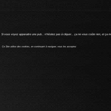
Si vous voyez apparaitre une pub... n'hésitez pas à cliquer... ça ne vous coûte rien, et ça 
Ce Site utilise des cookies, en continuant à naviguer, vous les acceptez