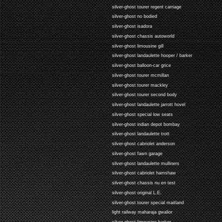
silver-ghost tourer regent carriage
silver-ghost no bodied
silver-ghost isadora
silver-ghost chassis autoworld
silver-ghost limousine gill
silver-ghost landaulette hooper / barker
silver-ghost balloon-car grice
silver-ghost tourer mcmillan
silver-ghost tourer mackley
silver-ghost tourer second body
silver-ghost landaulette jarrott hovel
silver-ghost special low seats
silver-ghost indian depot bombay
silver-ghost landaulette trott
silver-ghost cabriolet anderson
silver-ghost fawn garage
silver-ghost landaulette mulliners
silver-ghost cabriolet hamshaw
silver-ghost chassis nu en test
silver-ghost original L.E.
silver-ghost tourer special maitland
light railway maharaja gwalior