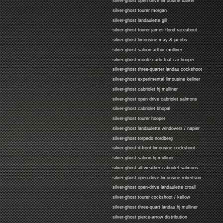
silver-ghost open drive limousine barker
silver-ghost tourer morgan
silver-ghost landaulette gill
silver-ghost tourer james flood raceabout
silver-ghost limousine may & jacobs
silver-ghost saloon arthur mulliner
silver-ghost monte-carlo trial car hooper
silver-ghost three-quarter landau cockshoot
silver-ghost experimental limousine kellner
silver-ghost cabriolet hj mulliner
silver-ghost open drive cabriolet salmons
silver-ghost cabriolet bhopal
silver-ghost tourer hooper
silver-ghost landaulette windovers / napier
silver-ghost torpedo nordberg
silver-ghost d-front limousine cockshoot
silver-ghost saloon hj mulliner
silver-ghost all-weather cabriolet salmons
silver-ghost open-drive limousine robertson
silver-ghost open-drive landaulette croall
silver-ghost tourer cockshoot / kellow
silver-ghost three-quart landau hj mulliner
silver-ghost pierce-arrow distribution