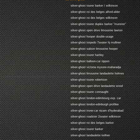
silver-ghost tourer barker / wilkinson
silver-ghost roi des belges alford-alder
silver-ghost roi des belges wilkinson
silver-ghost tourer duplex barker "munster"
silver-ghost open drive limousine lawton
silver-ghost hooper double-usage
silver-ghost torpedo 7seater hj mulliner
silver-ghost saloon limousine hooper
silver-ghost tourer hartley
silver-ghost balloon-car rippon
silver-ghost victoria mysore-maharadja
silver-ghost limousine landaulette holmes
silver-ghost tourer robertson
silver-ghost open drive landaulette wood
silver-ghost tourer connaught
silver-ghost london-edimbourg exp. car
silver-ghost london-edinburgh profilee
silver-ghost trone-car nizam d'hyderabad
silver-ghost roadster 2seater wilkinson
silver-ghost roi des belges barker
silver-ghost tourer barker
silver-ghost landaulette kellner