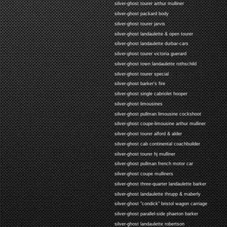
silver-ghost tourer arthur mulliner
silver-ghost packard body
silver-ghost tourer jarvis
silver-ghost landaulette & open tourer
silver-ghost landaulette durbar-cars
silver-ghost tourer victoria guerard
silver-ghost town landaulette rothschild
silver-ghost tourer special
silver-ghost barker's fire
silver-ghost single cabriolet hooper
silver-ghost limousines
silver-ghost pullman limousine cockshoot
silver-ghost coupe-limousine arthur mulliner
silver-ghost tourer alford & alder
silver-ghost cab continental coachbuilder
silver-ghost tourer hj mulliner
silver-ghost pullman french motor car
silver-ghost coupe mulliners
silver-ghost three-quarter landaulette barker
silver-ghost landaulette thrupp & maberly
silver-ghost "condick" bristol wagon carriage
silver-ghost parallel-side phaeton barker
silver-ghost landaulette robertson