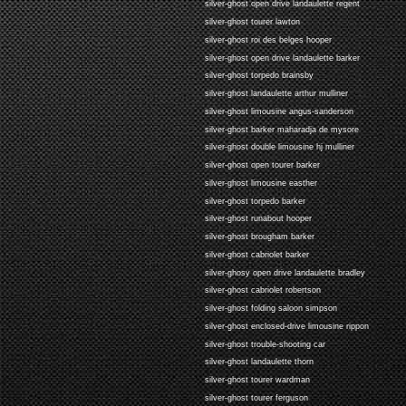
silver-ghost open drive landaulette regent
silver-ghost tourer lawton
silver-ghost roi des belges hooper
silver-ghost open drive landaulette barker
silver-ghost torpedo brainsby
silver-ghost landaulette arthur mulliner
silver-ghost limousine angus-sanderson
silver-ghost barker maharadja de mysore
silver-ghost double limousine hj mulliner
silver-ghost open tourer barker
silver-ghost limousine easther
silver-ghost torpedo barker
silver-ghost runabout hooper
silver-ghost brougham barker
silver-ghost cabriolet barker
silver-ghosy open drive landaulette bradley
silver-ghost cabriolet robertson
silver-ghost folding saloon simpson
silver-ghost enclosed-drive limousine rippon
silver-ghost trouble-shooting car
silver-ghost landaulette thorn
silver-ghost tourer wardman
silver-ghost tourer ferguson