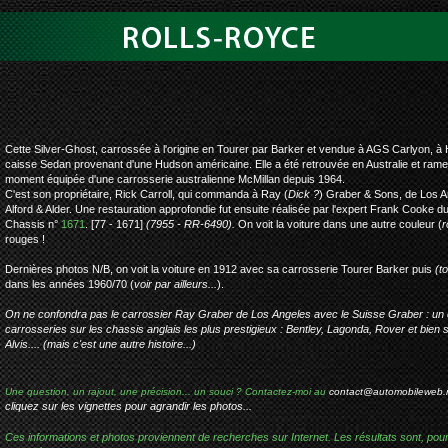
rolls-royce silv
Cette Silver-Ghost, carrossée à l'origine en Tourer par Barker et vendue à AGS Carlyon, à
caisse Sedan provenant d'une Hudson américaine. Elle a été retrouvée en Australie et ramen
moment équipée d'une carrosserie australienne McMillan depuis 1964.
C'est son propriétaire, Rick Carroll, qui commanda à Ray (
Dick ?
) Graber & Sons, de Los A
Alford & Alder. Une restauration approfondie fut ensuite réalisée par l'expert Frank Cooke 
Chassis n°
1671
. [77 - 1671]
(7955 - RR-6490).
On voit la voiture dans une autre couleur (
r
rouges !
Dernières photos N/B, on voit la voiture en 1912 avec sa carrosserie Tourer Barker puis
(t
dans les années 1960/70 (
voir par ailleurs...
).
On ne confondra pas le carrossier Ray Graber de Los Angeles avec le Suisse Graber : un c
carrosseries sur les chassis anglais les plus prestigieux : Bentley, Lagonda, Rover et bien sû
Alvis.... (mais c'est une autre histoire...)
Une question, un rajout, une précision... un souci ? Contactez-moi au
contact@automobileweb.
cliquez sur les vignettes pour agrandir les photos...
Ces informations et photos proviennent de recherches sur Internet. Les résultats sont, pou