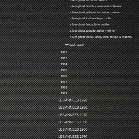
silver-ghost limousine barker
silver-ghost double carrosserie wilkinson
silver-ghost pullman limousine mysore
silver-ghost lord montagu / willis
silver-ghost landaulette godden
silver ghost torpedo arthur-mulliner
silver-ghost landau derby-ideal thrupp & maberly
•••• back-stage
1912
1913
1914
1915
1916
1917
1918
1919
LES ANNEES 1920
LES ANNEES 1930
LES ANNEES 1940
LES ANNEES 1950
LES ANNEES 1960
LES ANNEES 1970