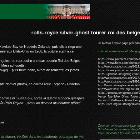
er-ghost tourer roi des belges ray graber #1671
<< Retour à votre page précéden
 Hawkes Bay en Nouvelle Zelande, puis elle a reçu une
ée aux Etats-Unis en 1968, la voiture étant à ce
sources numériques et bibliogra
https://www.pinterest.com/pin
ngeles, de reproduire une carrosserie Roi des Belges
https://www.flickr.com/photos/r
du Massachusetts.
http://webstorage.rroc.org/2012
ouge
)... puis toute noire, avant de remettre les jantes
https://www.yumpu.com/en/docu
https://gilfuqua.smugmug.com/C
http://webstorage.rroc.org/2017
http://webstorage.rroc.org/199
oute dernier photo
), sa carrosserie Torpedo / Phaeton
http://www.silverghostassoci
http://www.nsw.rroc.org.au/2017
https://gilfuqua.smugmug.com/
Vu sur The Silver Ghost Tourer 
arrossier Suisse qui, après la guerre a conçu quelques
Vu sur Rolls-Royce Alpine Co
r Rolls-Royce... avant de devenir distributeur officiel
https://rrec.org.uk/storage/Doc
net
Zone de recherche pour taper d
"N° chassis" ou immatriculation"
Vous obtiendrez les liens vers l
r la plupart, vérifiés dans les nombreux ouvrages de ma