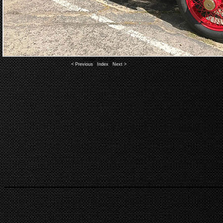
Image 12 of 26
< Previous
|
Index
|
Next >