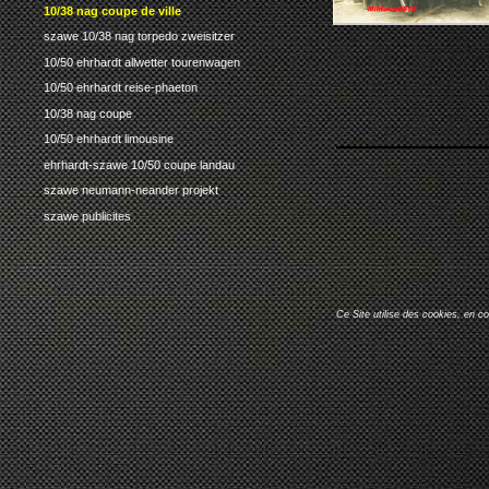
10/38 nag coupe de ville
szawe 10/38 nag torpedo zweisitzer
10/50 ehrhardt allwetter tourenwagen
10/50 ehrhardt reise-phaeton
10/38 nag coupe
10/50 ehrhardt limousine
ehrhardt-szawe 10/50 coupe landau
szawe neumann-neander projekt
szawe publicites
Ce Site utilise des cookies, en c