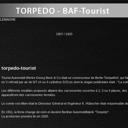
LLEMAGNE
1907 / 1920
torpedo-tourist
Tourist Automobil-Werke Georg Beck & Co était un constructeur de Berlin-Tempelhof, qui fa
en V refroidi par air de 6/7 ch ou 4 cylindres 5/10 ps dont le slogan publicitaire était : "
La voi
Les différents modèles proposés allaient des carrosseries ouvertes à 2, 3 ou 4 places, des 
apparaîtront des carrosseries fermées.
Le comte von Alten était le Directeur Général et l'ingénieur K. Hübscher était responsable de
En 1911, la firme change de nom et devient Berliner Automobilfabrik "Torpedo".
La production prendra fin en 1920.