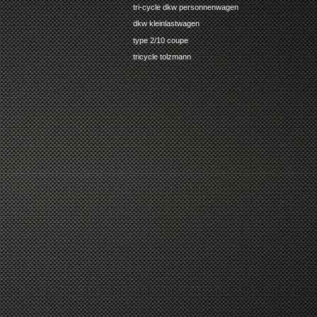
tri-cycle dkw personnenwagen
dkw kleinlastwagen
type 2/10 coupe
tricycle tolzmann