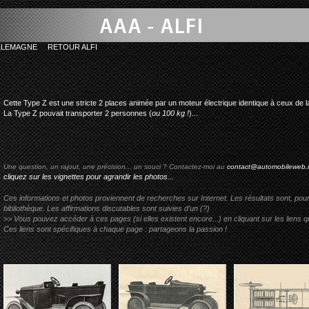
LLEMAGNE
RETOUR ALFI
alfi type z
Cette Type Z est une stricte 2 places animée par un moteur électrique identique à ceux de
La Type Z pouvait transporter 2 personnes (
ou 100 kg !
)...
Une question, un rajout, une précision... un souci ? Contactez-moi au
contact@automobileweb.
cliquez sur les vignettes pour agrandir les photos...
Ces informations et photos proviennent de recherches sur Internet. Les résultats sont, pou
bibliothèque. Les affirmations discutables sont suivies d'un (?)
>> Vous pouvez accéder à ces pages (si elles existent encore...) en cliquant sur les liens qu
Ces liens sont spécifiques à chaque page : partageons la passion !