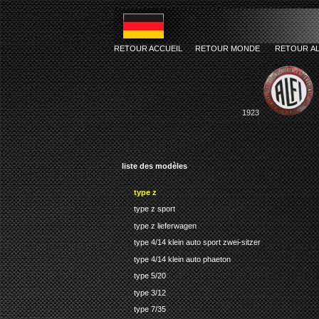
RETOUR ACCUEIL
RETOUR MONDE
RETOUR A
1923
liste des modèles
type z
type z sport
type z lieferwagen
type 4/14 klein auto sport zwei-sitzer
type 4/14 klein auto phaeton
type 5/20
type 3/12
type 7/35