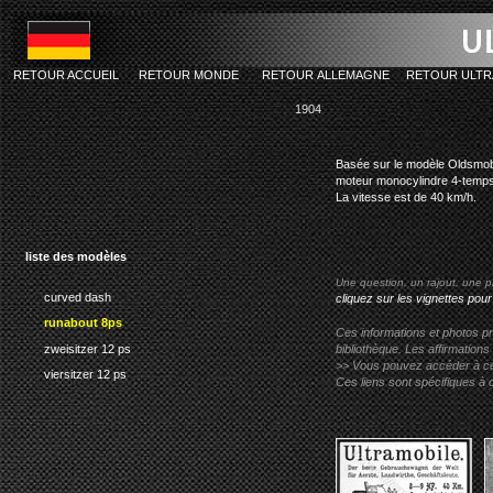
RETOUR ACCUEIL
RETOUR MONDE
RETOUR ALLEMAGNE
RETOUR ULTR
1904
ultramobi
Basée sur le modèle Oldsmob
moteur monocylindre 4-temps 
La vitesse est de 40 km/h.
liste des modèles
Une question, un rajout, une p
curved dash
cliquez sur les vignettes pour
runabout 8ps
Ces informations et photos pr
zweisitzer 12 ps
bibliothèque. Les affirmations
>> Vous pouvez accéder à ces p
viersitzer 12 ps
Ces liens sont spécifiques à 