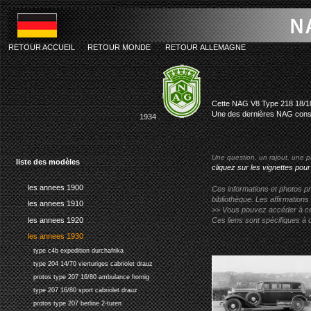
RETOUR ACCUEIL
RETOUR MONDE
RETOUR ALLEMAGNE
nag v8 typ
Cette NAG V8 Type 218 18/100
Une des dernières NAG const
1934
Une question, un rajout, une p
liste des modèles
cliquez sur les vignettes pour
les annees 1900
Ces informations et photos pr
bibliothèque. Les affirmations
les annees 1910
>> Vous pouvez accéder à ces p
les annees 1920
Ces liens sont spécifiques à 
les annees 1930
type c4b expedition durchafrika
type 204 14/70 vierturiges cabriolet drauz
protos type 207 16/80 ambulance hornig
type 207 16/80 sport cabriolet drauz
protos type 207 berline 2-turen