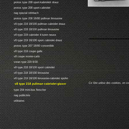
protos type 208 sport-kabriolett drauz
protos type 208 sport-cabriolet
nag spezial rohrbach
protos type 208 16/80 pullman limousine
v8 type 219 18/100 pullman cabriolet drauz
v8 type 218 18/100 pullman limousine
v8 type 218 cabriolet 4-turen neuss
v8 type 219 18/100 sport cabriolet drauz
protos type 207 16/80 convertible
v8 type 219 coupe galle
v8 coupe monte-carlo
voran type 220 6/30
v8 type 218 18/100 sport cabriolet
v8 type 218 18/100 limousine
v8 type 219 18/100 limousine-cabriolet spohn
Ce Site utilise des cookies, en c
v8 type 218 pullman cabriolet glaser
type 204 mini-bus fleischer
nag publicités
utilitaires