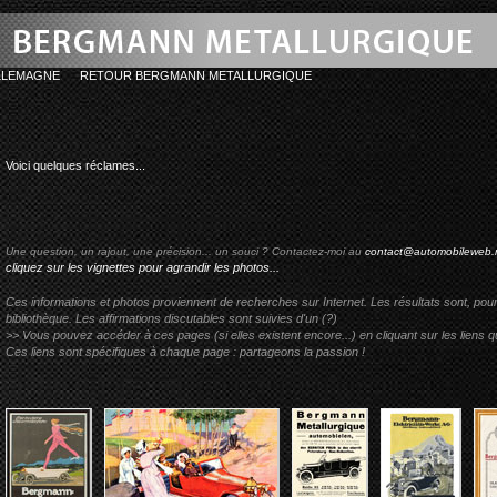
LLEMAGNE
RETOUR BERGMANN METALLURGIQUE
bergmann-metall
Voici quelques réclames...
Une question, un rajout, une précision... un souci ? Contactez-moi au
contact@automobileweb.
cliquez sur les vignettes pour agrandir les photos...
Ces informations et photos proviennent de recherches sur Internet. Les résultats sont, pou
bibliothèque. Les affirmations discutables sont suivies d'un (?)
>> Vous pouvez accéder à ces pages (si elles existent encore...) en cliquant sur les liens qu
Ces liens sont spécifiques à chaque page : partageons la passion !