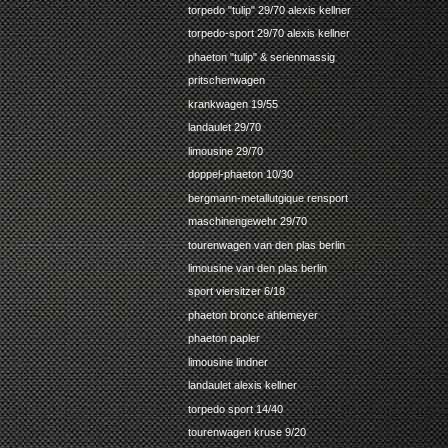
torpedo "tulip" 29/70 alexis kellner
torpedo-sport 29/70 alexis kellner
phaeton "tulip" & serienmassig
pritschenwagen
krankwagen 19/55
landaulet 29/70
limousine 29/70
doppel-phaeton 10/30
bergmann-metallutgique rensport
maschinengewehr 29/70
tourenwagen van den plas berlin
limousine van den plas berlin
sport viersitzer 6/18
phaeton bronce ahlemeyer
phaeton papler
limousine lindner
landaulet alexis kellner
torpedo sport 14/40
tourenwagen kruse 9/20