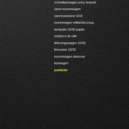
schnellastwagen prinz leopold
sport-tourenwagen
sportzweisitzer 6/18
tourenwagen militarfahrzeug
landaulet 14/40 papler
sedanca de ville
lieferungswagen 10/30
limousine 10/30
tourenwagen deissner
lastwagen
publicite