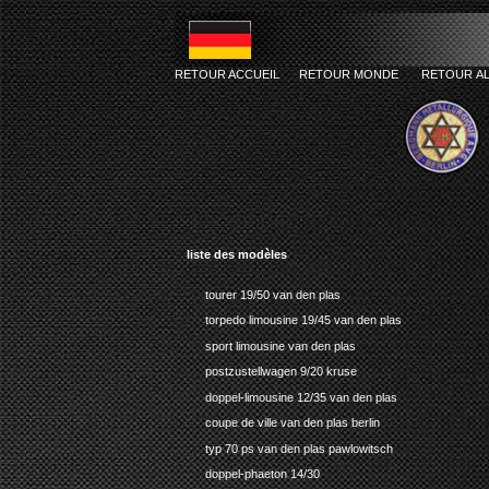
RETOUR ACCUEIL
RETOUR MONDE
RETOUR A
liste des modèles
tourer 19/50 van den plas
torpedo limousine 19/45 van den plas
sport limousine van den plas
postzustellwagen 9/20 kruse
doppel-limousine 12/35 van den plas
coupe de ville van den plas berlin
typ 70 ps van den plas pawlowitsch
doppel-phaeton 14/30