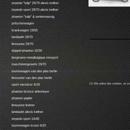
torpedo "tulip" 29/70 alexis kellner
torpedo-sport 29/70 alexis kellner
phaeton "tulip" & serienmassig
pritschenwagen
krankwagen 19/55
landaulet 29/70
limousine 29/70
doppel-phaeton 10/30
bergmann-metallutgique rensport
maschinengewehr 29/70
tourenwagen van den plas berlin
limousine van den plas berlin
Ce Site utilise des cookies, en c
sport viersitzer 6/18
phaeton bronce ahlemeyer
phaeton papler
limousine lindner
landaulet alexis kellner
torpedo sport 14/40
tourenwagen kruse 9/20