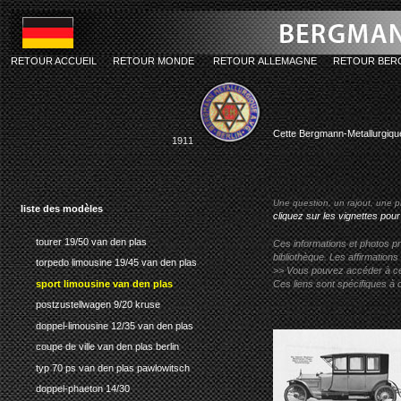
RETOUR ACCUEIL
RETOUR MONDE
RETOUR ALLEMAGNE
RETOUR BER
bergmann-
Cette Bergmann-Metallurgique
1911
Une question, un rajout, une p
liste des modèles
cliquez sur les vignettes pour
tourer 19/50 van den plas
Ces informations et photos pr
bibliothèque. Les affirmations
torpedo limousine 19/45 van den plas
>> Vous pouvez accéder à ces p
sport limousine van den plas
Ces liens sont spécifiques à 
postzustellwagen 9/20 kruse
doppel-limousine 12/35 van den plas
coupe de ville van den plas berlin
typ 70 ps van den plas pawlowitsch
doppel-phaeton 14/30