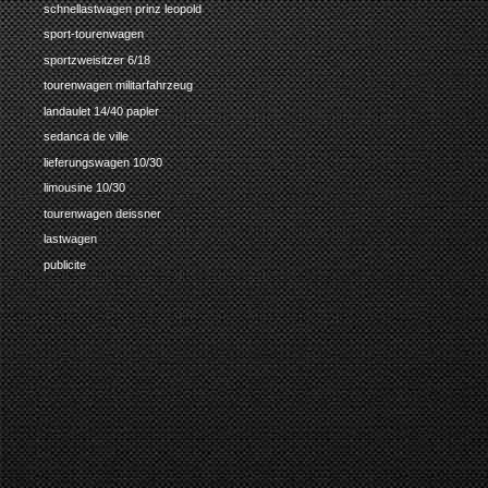
schnellastwagen prinz leopold
sport-tourenwagen
sportzweisitzer 6/18
tourenwagen militarfahrzeug
landaulet 14/40 papler
sedanca de ville
lieferungswagen 10/30
limousine 10/30
tourenwagen deissner
lastwagen
publicite