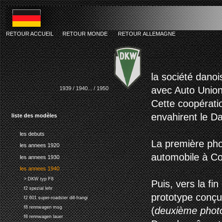
RETOUR ACCUEIL
RETOUR MONDE
RETOUR ALLEMAGNE
dkw bohnst
la société dano
avec Auto Union
1939 / 1940... / 1950
Cette coopérati
envahirent le D
liste des modèles
les debuts
La première pho
les annees 1920
automobile à C
les annees 1930
les annees 1940
> DKW typ F8
Puis, vers la f
f2 spezial lehr
prototype conçu
f2 601 super-roadster dill-frangi
f8 rennwagen msg
(
deuxième phot
f8 rennwagen lauer