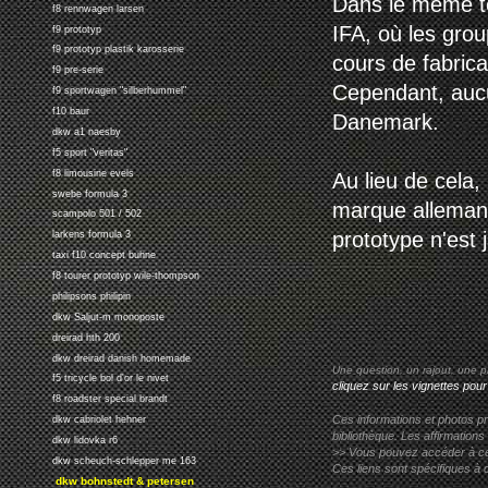
Dans le même te
f8 rennwagen larsen
IFA, où les gro
f9 prototyp
f9 prototyp plastik karosserie
cours de fabrica
f9 pre-serie
Cependant, aucu
f9 sportwagen "silberhummel"
f10 baur
Danemark.
dkw a1 naesby
f5 sport "veritas"
f8 limousine evels
Au lieu de cela
swebe formula 3
marque allemand
scampolo 501 / 502
prototype n'est 
larkens formula 3
taxi f10 concept buhne
f8 tourer prototyp wile-thompson
philipsons philipin
dkw Saljut-m monoposte
dreirad hth 200
dkw dreirad danish homemade
Une question, un rajout, une p
f5 tricycle bol d'or le nivet
cliquez sur les vignettes pour
f8 roadster special brandt
Ces informations et photos pr
dkw cabriolet hehner
bibliothèque. Les affirmations
dkw lidovka r6
>> Vous pouvez accéder à ces p
dkw scheuch-schlepper me 163
Ces liens sont spécifiques à 
dkw bohnstedt & petersen