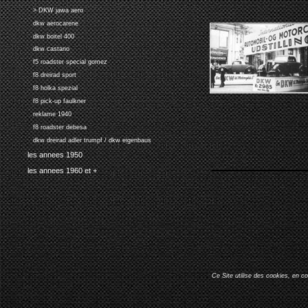
> DKW jawa aero
dkw aerocarene
dkw boitel 400
dkw castano
f5 roadster special gomez
f8 dreirad sport
f8 holka spezial
f8 pick-up faulkner
reklame 1940
f8 roadster debesa
dkw dreirad adler trumpf / dkw eigenbaus
les annees 1950
les annees 1960 et +
Ce Site utilise des cookies, en c