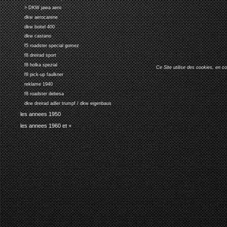
> DKW jawa aero
dkw aerocarene
dkw boitel 400
dkw castano
f5 roadster special gomez
f8 dreirad sport
f8 holka spezial
Ce Site utilise des cookies, en c
f8 pick-up faulkner
reklame 1940
f8 roadster debesa
dkw dreirad adler trumpf / dkw eigenbaus
les annees 1950
les annees 1960 et +