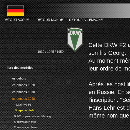
RETOUR ACCUEIL
RETOUR MONDE
RETOUR ALLEMAGNE
dkw f2 sp
Cette DKW F2 a 
son fils Georg.
1939 / 1945 / 1950
Au moment même o
leur ordre de mo
liste des modèles
les debuts
Après les hostil
les annees 1920
en Russie. En so
les annees 1930
l'inscription: "S
les annees 1940
> DKW typ F8
Hans Lehr est déc
f2 spezial lehr
même nom que le
f2 601 super-roadster dill-frangi
f8 rennwagen msg
f8 rennwagen lauer