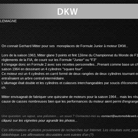
LLEMAGNE
dkw mitter formu
On connait Gerhard Mitter pour ses monoplaces de Formule Junior à moteur DKW...
Lors de la saison 1963, Mitter glane 3 points et finit 12ème du Championnat du Monde de F1 (!
règlements de la FIA, de courir sur les Formule "Junior" ou "F3"
Il s'engage donc en Formule 2 avec ses recettes personnelles...Prenant comme base un châ
saison 1964 en dessinant un 4 cylindres "square four".
Ce moteur est un 4 cylindres en carré formé de deux rangées de deux cylindres tournant en 
entraînaient un arbre central intermédiaire.
L'allumage était double et les cylindres et culasses interchangeables par soucis d'économie
ch.
Mitter envisageait de fabriquer une quinzaine de moteurs pour la saison 1964... mais les rés
cause de casses nombreuses bien que les performances du moteur aient permi d'engranger 
Une question, un rajout, une précision... un souci ? Contactez-moi au
contact@automobileweb.
cliquez sur les vignettes pour agrandir les photos...
Ces informations et photos proviennent de recherches sur Internet. Les résultats sont, pou
bibliothèque. Les affirmations discutables sont suivies d'un (?)