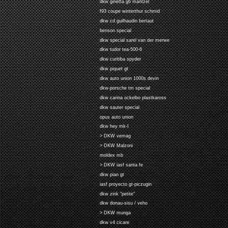
dkw ginetta g6 mantzel
f93 coupe winterthur schmid
dkw cd guilhaudin bertaut
benson special
dkw special sarel van der merwe
dkw tudor tea-500-6
dkw curitiba spyder
dkw piquet gt
dkw auto union 1000s devin
dkw-porsche tm special
dkw carina ockelbo plastkaross
dkw sauter special
opus auto union
dkw hey mk-I
> DKW vemag
> DKW Malzoni
moldex mb
> DKW iasf santa fe
dkw pian gt
iasf proyecto gt-piczugin
dkw zink "petite"
dkw donau-sisu / veho
> DKW munga
dkw v4 cicare