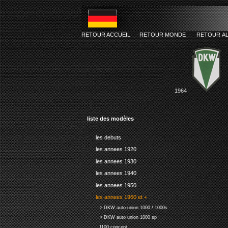
RETOUR ACCUEIL
RETOUR MONDE
RETOUR A
1964
liste des modèles
les debuts
les annees 1920
les annees 1930
les annees 1940
les annees 1950
les annees 1960 et +
> DKW auto union 1000 / 1000s
> DKW auto union 1000 sp
f100 concept