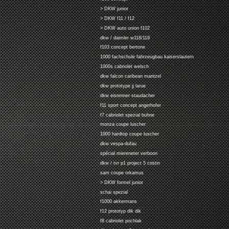
> DKW junior
> DKW f11 / f12
> DKW auto union f102
dkw / daimler w118/119
f103 concept bertone
1000 fachschule fahrzeugbau kaiserslautern
1000s cabriolet welsch
dkw falcon caribean mantzel
dkw prototype jj larue
dkw eisrenner staudacher
f11 sport concept angerhofer
f7 cabriolet spezial buhne
monza coupe luscher
1000 hardtop coupe luscher
dkw vespa-dufau
spécial miereneter verboon
dkw / tvr p1 project 5 costin
sam coupe orkamus
> DKW formel junior
schai spezial
f1000 akkermans
f12 prototyp dik dik
f8 cabriolet pochlak