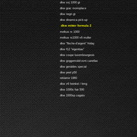
dkw svj 1000 gt
dkw grac monoplace
dkw negri gt
dkw dinamica pick-up
dkw mitter formula 2
melkus rs 1000
melkus rs1000 v6 muller
dkw "fleche-d'argent" friday
dkw f12 "eigenbau"
dkw coupe luxembourgeois
dkw goggomobil-ovni canellas
dkw geraldes special
dkw peel p50
reklame 1960
dkw v6 heinkel / bmg
dkw 1000s fiat 500
dkw 1000sp zagato