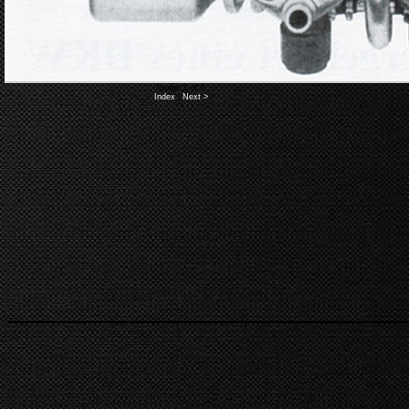
Image 1 of 6
Index
|
Next >