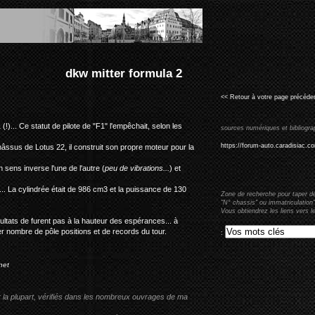
la 2
<< Retour à votre page précéden
)... Ce statut de pilote de "F1" l'empêchait, selon les
sources numériques et bibliogra
https://forum-auto.caradisiac.
ssus de Lotus 22, il construit son propre moteur pour la
sens inverse l'une de l'autre (
peu de vibrations...
) et
... La cylindrée était de 986 cm3 et la puissance de 130
Zone de recherche pour taper d
"N° chassis" ou immatriculation"
Vous obtiendrez les liens vers l
ultats de furent pas à la hauteur des espérances... à
nombre de pôle positions et de records du tour.
:
net
r la plupart, vérifiés dans les nombreux ouvrages de ma