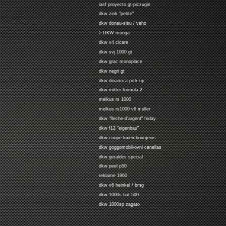
iasf proyecto gt-piczugin
dkw zink "petite"
dkw donau-sisu / veho
> DKW munga
dkw v4 cicare
dkw svj 1000 gt
dkw grac monoplace
dkw negri gt
dkw dinamica pick-up
dkw mitter formula 2
melkus rs 1000
melkus rs1000 v6 muller
dkw "fleche-d'argent" friday
dkw f12 "eigenbau"
dkw coupe luxembourgeois
dkw goggomobil-ovni canellas
dkw geraldes special
dkw peel p50
reklame 1960
dkw v6 heinkel / bmg
dkw 1000s fiat 500
dkw 1000sp zagato