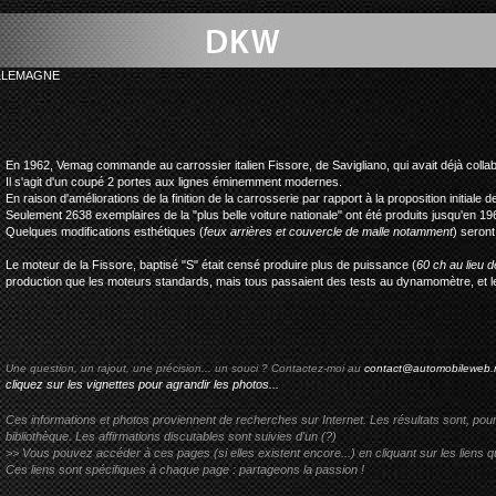
LLEMAGNE
dkw vemag fisso
En 1962, Vemag commande au carrossier italien Fissore, de Savigliano, qui avait déjà coll
Il s'agit d'un coupé 2 portes aux lignes éminemment modernes.
En raison d'améliorations de la finition de la carrosserie par rapport à la proposition initiale
Seulement 2638 exemplaires de la "plus belle voiture nationale" ont été produits jusqu'en 19
Quelques modifications esthétiques (
feux arrières et couvercle de malle notamment
) seront
Le moteur de la Fissore, baptisé "S" était censé produire plus de puissance (
60 ch au lieu d
production que les moteurs standards, mais tous passaient des tests au dynamomètre, et les
Une question, un rajout, une précision... un souci ? Contactez-moi au
contact@automobileweb.
cliquez sur les vignettes pour agrandir les photos...
Ces informations et photos proviennent de recherches sur Internet. Les résultats sont, pou
bibliothèque. Les affirmations discutables sont suivies d'un (?)
>> Vous pouvez accéder à ces pages (si elles existent encore...) en cliquant sur les liens qu
Ces liens sont spécifiques à chaque page : partageons la passion !