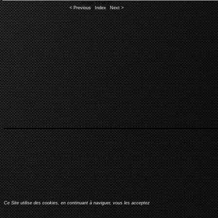
Image 17 of 27
< Previous
|
Index
|
Next >
Ce Site utilise des cookies, en continuant à naviguer, vous les acceptez