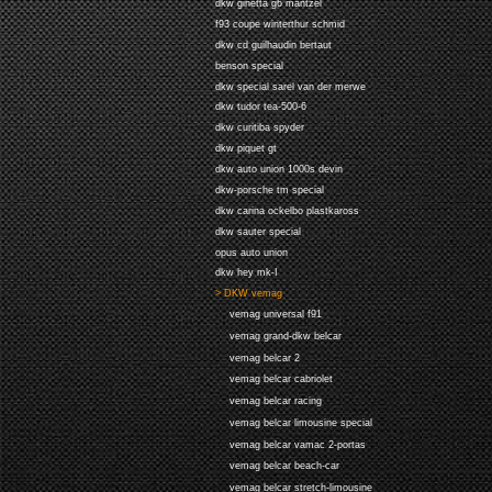
dkw ginetta g6 mantzel
f93 coupe winterthur schmid
dkw cd guilhaudin bertaut
benson special
dkw special sarel van der merwe
dkw tudor tea-500-6
dkw curitiba spyder
dkw piquet gt
dkw auto union 1000s devin
dkw-porsche tm special
dkw carina ockelbo plastkaross
dkw sauter special
opus auto union
dkw hey mk-I
> DKW vemag
vemag universal f91
vemag grand-dkw belcar
vemag belcar 2
vemag belcar cabriolet
vemag belcar racing
vemag belcar limousine special
vemag belcar vamac 2-portas
vemag belcar beach-car
vemag belcar stretch-limousine