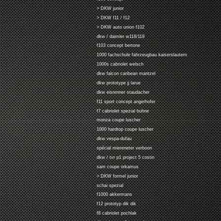
> DKW junior
> DKW f11 / f12
> DKW auto union f102
dkw / daimler w118/119
f103 concept bertone
1000 fachschule fahrzeugbau kaiserslautern
1000s cabriolet welsch
dkw falcon caribean mantzel
dkw prototype jj larue
dkw eisrenner staudacher
f11 sport concept angerhofer
f7 cabriolet spezial buhne
monza coupe luscher
1000 hardtop coupe luscher
dkw vespa-dufau
spécial miereneter verboon
dkw / tvr p1 project 5 costin
sam coupe orkamus
> DKW formel junior
schai spezial
f1000 akkermans
f12 prototyp dik dik
f8 cabriolet pochlak