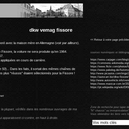
re
<< Retour à votre page précéden
aboré avec la maison mère en Allemagne (
voir par ailleurs
).
 de Fissore, la voiture ne sera produite qu'en 1964.
sources numériques et bibliogra
67.
https://www.carjager.com/blog/a
 appliquées en cours de carrière.
https://commons.wikimedia.org
https://www.flickr.com/photos/
e 50
)... Dans les faits, il sortait des mêmes chaînes de
https://www.paledog.de/Automob
 plus "réussis" étaient sélectionnés pour la Fissore !
http://www.picautos.com/imgs/
https://autocart.biz/dkw-fissore/
http://www.autovehicle.info/ve
https://www.maxicar.com.br/202
https://pt.wikipedia.org/wiki/
net
Zone de recherche pour taper d
r la plupart, vérifiés dans les nombreux ouvrages de ma
"N° chassis" ou immatriculation"
Vous obtiendrez les liens vers l
i apparaissent ci-contre, en haut à droite.
: