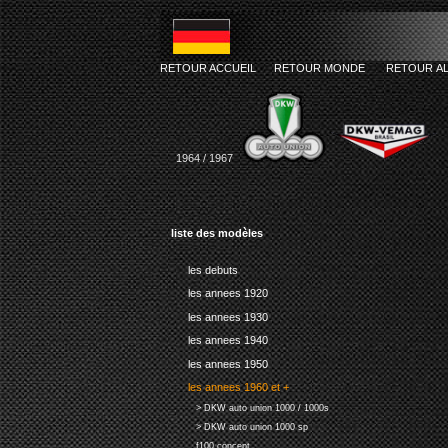
RETOUR ACCUEIL
RETOUR MONDE
RETOUR A
1964 / 1967
liste des modèles
les debuts
les annees 1920
les annees 1930
les annees 1940
les annees 1950
les annees 1960 et +
> DKW auto union 1000 / 1000s
> DKW auto union 1000 sp
f100 concept