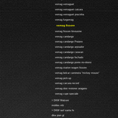
vemag vemaguet
vemag vemaguet caicara
vemag vemaguet pracinha
vemag furgomag
vemag fissore
vemag fissore limousine
vemag candango
vemag candango Praiano
vemag candango arpoador
vemag candango caravan
vemag candango fechado
vemag candango ponte rio-niteroi
vemag station wagon fissore
vemag belcar carreteira "mickey mouse"
vemag pick-up
vemag carcara record
vemag dois motores aragano
vemag cupe speciale
> DKW Malzoni
moldex mb
> DKW iasf santa fe
dkw pian gt