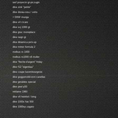
iasf proyecto gt-piczugin
dkw zink "petite"
dkw donau-sisu / veho
> DKW munga
dkw v4 cicare
dkw svj 1000 gt
dkw grac monoplace
dkw negri gt
dkw dinamica pick-up
dkw mitter formula 2
melkus rs 1000
melkus rs1000 v6 muller
dkw "fleche-d'argent" friday
dkw f12 "eigenbau"
dkw coupe luxembourgeois
dkw goggomobil-ovni canellas
dkw geraldes special
dkw peel p50
reklame 1960
dkw v6 heinkel / bmg
dkw 1000s fiat 500
dkw 1000sp zagato