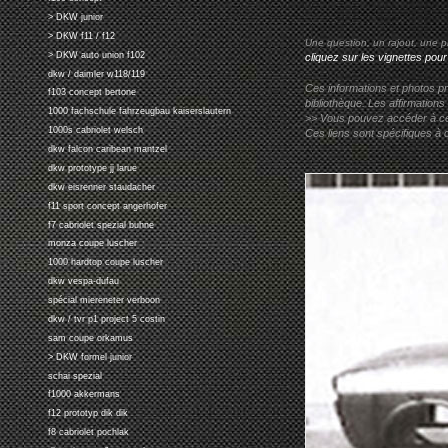
> DKW junior
> DKW f11 / f12
Une question, un rajout, une p
> DKW auto union f102
cliquez sur les vignettes pour
dkw / daimler w118/119
Ces informations et photos pr
f103 concept bertone
bibliothèque. Les affirmations
1000 fachschule fahrzeugbau kaiserslautern
>> Vous pouvez accéder à ces p
1000s cabriolet welsch
Ces liens sont spécifiques à 
dkw falcon caribean mantzel
dkw prototype jj larue
dkw eisrenner staudacher
f11 sport concept angerhofer
f7 cabriolet spezial buhne
monza coupe luscher
1000 hardtop coupe luscher
dkw vespa-dufau
spécial miereneter verboon
dkw / tvr p1 project 5 costin
sam coupe orkamus
> DKW formel junior
schai spezial
f1000 akkermans
f12 prototyp dik dik
f8 cabriolet pochlak