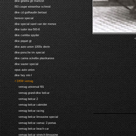
dkw ginetta g6 mantzel
f93 coupe winterthur schmid
dkw cd guilhaudin bertaut
benson special
dkw special sarel van der merwe
dkw tudor tea-500-6
dkw curitiba spyder
<
dkw piquet gt
dkw auto union 1000s devin
dkw-porsche tm special
dkw carina ockelbo plastkaross
dkw sauter special
opus auto union
dkw hey mk-I
> DKW vemag
vemag universal f91
vemag grand-dkw belcar
vemag belcar 2
vemag belcar cabriolet
vemag belcar racing
vemag belcar limousine special
vemag belcar vamac 2-portas
vemag belcar beach-car
vemag belcar stretch-limousine