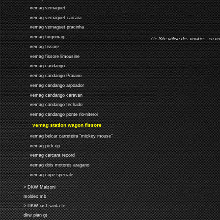
vemag vemaguet
vemag vemaguet caicara
vemag vemaguet pracinha
vemag furgomag
Ce Site utilise des cookies, en c
vemag fissore
vemag fissore limousine
vemag candango
vemag candango Praiano
vemag candango arpoador
vemag candango caravan
vemag candango fechado
vemag candango ponte rio-niteroi
vemag station wagon fissore
vemag belcar carreteira "mickey mouse"
vemag pick-up
vemag carcara record
vemag dois motores aragano
vemag cupe speciale
> DKW Malzoni
moldex mb
> DKW iasf santa fe
dkw pian gt