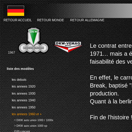
RETOUR ACCUEIL
RETOUR MONDE
RETOUR ALLEMAGNE
dkw vema
Le contrat entre
1971... mais a é
1967
faisabilité des 
liste des modèles
En effet, le ca
les debuts
Break, baptisé "
les annees 1920
production.
les annees 1930
Quant à la berlin
les annees 1940
les annees 1950
les annees 1960 et +
Fin de l'histoire 
> DKW auto union 1000 / 1000s
> DKW auto union 1000 sp
f100 concept