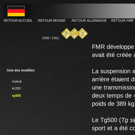
RETOUR ACCUEIL
RETOUR MONDE
RETOUR ALLEMAGNE
RETOUR FMR
1958 / 1961
FMR développe
avait été créée
La suspension a
liste des modèles
arrière étaient 
mokuli
une transmissio
kr200
deux temps de 4
tg500
poids de 389 kg
Le Tg500 (
Tg sig
sport et a été c