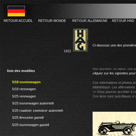
RETOUR ACCUEIL
RETOUR MONDE
RETOUR ALLEMAGNE
RETOUR HAG
hag 5/18 t
Ci-dessous une des premièr
1922
Une question, un rajout, une p
liste des modèles
cliquez sur les vignettes pour
5/18 tourenwagen
Ces informations et photos pr
bibliothèque. Les affirmations
5/18 rennwagen
>> Vous pouvez accéder à ces p
5/25 rennwagen
Ces liens sont spécifiques à 
5/25 tourenwagen autenrieth
5/25 roadster zweisitzer autenrieth
5/25 limousine gastell
5/25 tourenwagen gastell