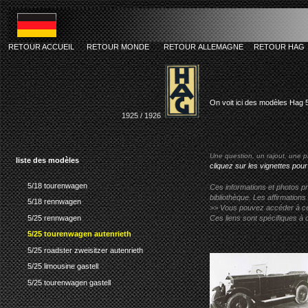
RETOUR ACCUEIL
RETOUR MONDE
RETOUR ALLEMAGNE
RETOUR HAG
hag 5/25 t
On voit ici des modèles Hag 5
1925 / 1926
Une question, un rajout, une p
liste des modèles
cliquez sur les vignettes pour
5/18 tourenwagen
Ces informations et photos pr
bibliothèque. Les affirmations
5/18 rennwagen
>> Vous pouvez accéder à ces p
5/25 rennwagen
Ces liens sont spécifiques à 
5/25 tourenwagen autenrieth
5/25 roadster zweisitzer autenrieth
5/25 limousine gastell
5/25 tourenwagen gastell