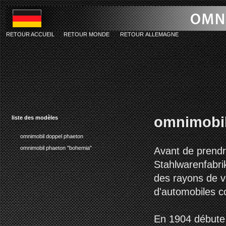
RETOUR ACCUEIL
RETOUR MONDE
RETOUR ALLEMAGNE
omnimobi
liste des modèles
omnimobil doppel phaeton
omnimobil phaeton "bohemia"
Avant de prendr
Stahlwarenfabrik
des rayons de v
d'automobiles c
En 1904 débute 