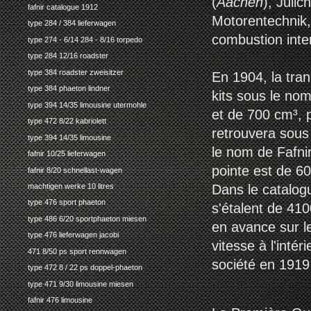
(
Aachen
), Jüli
fafnir catalogue 1912
Motorentechnik,
type 284 / 384 lieferwagen
combustion inte
type 274 - 6/14 284 - 8/16 torpedo
type 284 12/16 roadster
type 384 roadster zweisitzer
En 1904, la tra
type 384 phaeton lindner
kits sous le nom
type 394 14/35 limousine utermohle
et de 700 cm³, p
type 472 8/22 kabriolett
retrouvera sous 
type 394 14/35 limousine
le nom de Fafni
fafnir 10/25 lieferwagen
pointe est de 6
fafnir 8/20 schnellast-wagen
Dans le catalog
machtigen werke 10 litres
type 476 sport phaeton
s'étalent de 41
type 486 6/20 sportphaeton miesen
en avance sur le
type 476 lieferwagen jacobi
vitesse à l'inté
471 8/50 ps sport rennwagen
société en 1919
type 472 8 / 22 ps doppel-phaeton
type 471 9/30 limousine miesen
fafnir 476 limousine