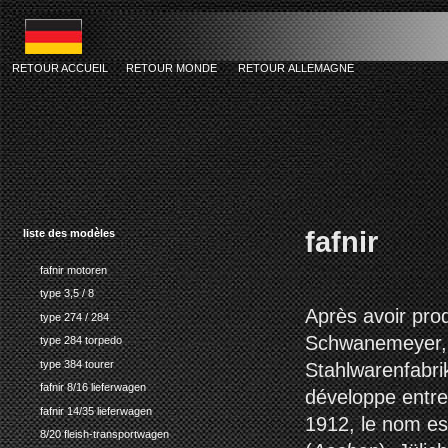
RETOUR ACCUEIL
RETOUR MONDE
RETOUR ALLEMAGNE
fafnir
liste des modèles
fafnir motoren
type 3,5 / 8
Après avoir prod
type 274 / 284
Schwanemeyer, 
type 284 torpedo
type 384 tourer
Stahlwarenfabrik
fafnir 8/16 lieferwagen
développe entr
fafnir 14/35 lieferwagen
1912, le nom es
8/20 fleish-transportwagen