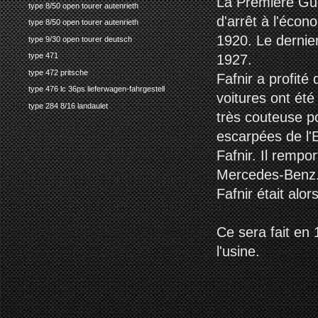
La Première Gu
type 8/50 open tourer autenrieth
d'arrêt à l'éco
type 8/50 open tourer autenrieth
1920. Le dernier
type 9/30 open tourer deutsch
type 471
1927.
type 472 pritsche
Fafnir a profité
type 476 lc 36ps lieferwagen-fahrgestell
voitures ont été
type 284 8/16 landaulet
très couteuse p
escarpées de l'
Fafnir. Il rempo
Mercedes-Benz
Fafnir était alo
Ce sera fait en
l'usine.