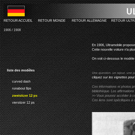
RETOUR ACCUEIL
RETOUR MONDE
RETOUR ALLEMAGNE
RETOUR ULTR
1906 / 1908
ultramobi
En 1906, Ultramobile propose 
Cette nouvelle voiture n'a pl
On voit ci-dessous le modèle
liste des modèles
Une question, un rajout, une p
cliquez sur les vignettes pour
curved dash
Ces informations et photos pr
runabout 8ps
bibliothèque. Les affirmations
zweisitzer 12 ps
>> Vous pouvez accéder à ces p
Ces liens sont spécifiques à 
viersitzer 12 ps