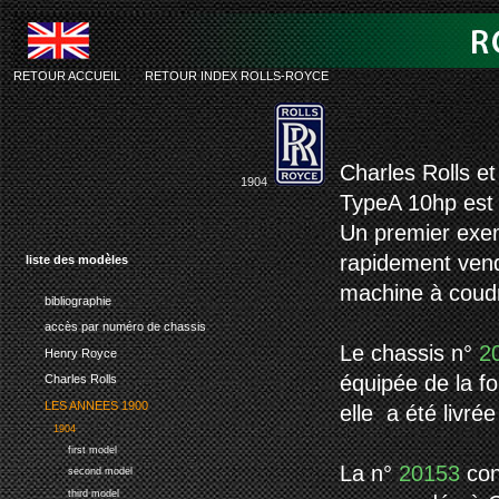
RETOUR ACCUEIL
-
RETOUR INDEX ROLLS-ROYCE
rolls-royce 
Charles Rolls e
1904
TypeA 10hp est l
Un premier exem
rapidement vend
liste des modèles
machine à coudr
bibliographie
accès par numéro de chassis
Le chassis n°
2
Henry Royce
équipée de la f
Charles Rolls
LES ANNEES 1900
elle a été livré
1904
first model
La n°
20153
con
second model
third model