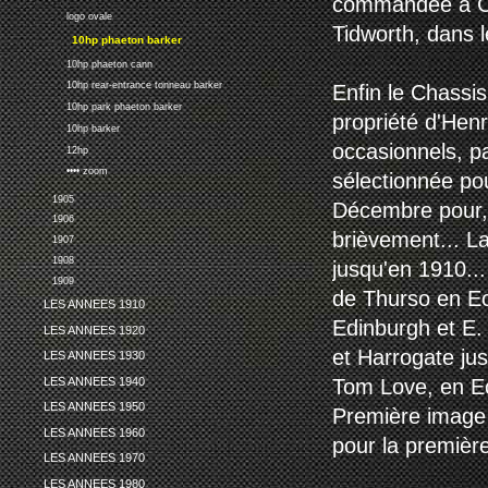
commandée à Can
logo ovale
Tidworth, dans l
10hp phaeton barker
10hp phaeton cann
10hp rear-entrance tonneau barker
Enfin le Chassi
10hp park phaeton barker
propriété d'Hen
10hp barker
occasionnels, pa
12hp
•••• zoom
sélectionnée pou
1905
Décembre pour, 
1906
brièvement... La
1907
1908
jusqu'en 1910..
1909
de Thurso en Ec
LES ANNEES 1910
Edinburgh et E.
LES ANNEES 1920
et Harrogate jus
LES ANNEES 1930
LES ANNEES 1940
Tom Love, en E
LES ANNEES 1950
Première image N
LES ANNEES 1960
pour la première
LES ANNEES 1970
LES ANNEES 1980