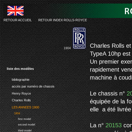
RETOUR ACCUEIL
-
RETOUR INDEX ROLLS-ROYCE
rolls-roy
Charles Rolls e
1904
TypeA 10hp est l
Un premier exem
rapidement vend
liste des modèles
machine à coudr
bibliographie
accès par numéro de chassis
Le chassis n°
2
Henry Royce
équipée de la f
Charles Rolls
LES ANNEES 1900
elle a été livré
1904
first model
La n°
20153
con
second model
third model