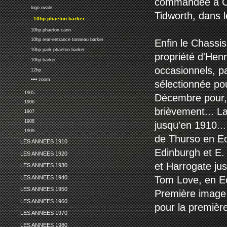
commandée à Can
logo ovale
Tidworth, dans l
10hp phaeton barker
10hp phaeton cann
10hp rear-entrance tonneau barker
Enfin le Chassi
10hp park phaeton barker
propriété d'Hen
10hp barker
occasionnels, pa
12hp
•••• zoom
sélectionnée pou
1905
Décembre pour, 
1906
brièvement... La
1907
1908
jusqu'en 1910..
1909
de Thurso en Ec
LES ANNEES 1910
Edinburgh et E.
LES ANNEES 1920
et Harrogate jus
LES ANNEES 1930
LES ANNEES 1940
Tom Love, en E
LES ANNEES 1950
Première image N
LES ANNEES 1960
pour la première
LES ANNEES 1970
LES ANNEES 1980