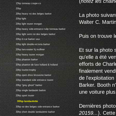
(
notez les chain
15hp tonneau coupe-co
20hp
La photo suivan
20hp heavy roi des belges barker
20hp light
Walter C. Martin
20hp light tourer morgan
20hp heavy side-entrance tulip tonneau barker
20hp light semi roi des belges barker
Puis on trouve 
20hp tt-car barker usa
20hp light double-victoria barker
Et sur la photo 
20hp two-seater hj mulliner
20hp heavy tourer morgan
qu'elle a été ve
20hp phaeton barker
efforts de Charle
20hp phaeton de luxe holland & holland
finalement vendu
20hp tourist-trophy
20hp open drive limousine barker
de l'exploitatio
20hp standard side entrance tourer
Barker. Booth n
20hp "grey ghost" barker
20hp single landaulet barker
une voiture plus
20hp sport tourer
30hp landaulette
Dernières photos
30hp roi des belges side-entrance barker
20159...
). Cette
30hp short double landaulette barker