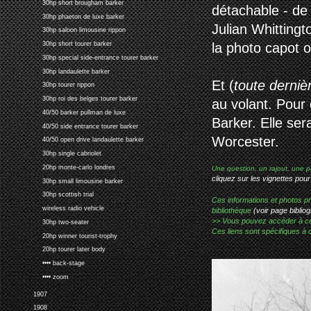
30hp short brougham barker
détachable - de 
30hp phaeton de luxe barker
Julian Whitting
30hp saloon limousine rippon
la photo capot o
30hp short tourer barker
30hp special side-entrance tourer barker
30hp landaulette barker
Et (
toute derniè
30hp tourer rippon
30hp roi des belges tourer barker
au volant. Pour 
40/50 barker pullman de luxe
Barker. Elle ser
40/50 side entrance tourer barker
Worcester.
40/50 open drive landaulette barker
30hp single cabriolet
20hp monte-carlo londres
Une question, un rajout, une p
cliquez sur les vignettes pour
30hp small limousine barker
30hp scottish trial
Ces informations et photos pr
wireless radio vehicle
bibliothèque
(voir page bibliog
>> Vous pouvez accéder à ces p
30hp two-seater
Ces liens sont spécifiques à 
20hp winner tourist-trophy
20hp tourer later body
•••• back-stage
•••• zoom
1907
1908