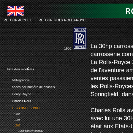
RETOUR ACCUEIL
-
RETOUR INDEX ROLLS-ROYCE
rolls-ro
La 30hp carross
1906
carrosserie com
La Rolls-Royce 3
de l'aventure a
liste des modèles
ventes passaien
bibliographie
les Rolls-Royce
accès par numéro de chassis
Springfield, dan
Henry Royce
Charles Rolls
LES ANNEES 1900
Charles Rolls av
1904
avec lui une 30
1905
était aux Etats-
1906
10hp barker tonneau