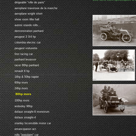
dirigeable "ville de paris"
aeroplane traversee de la manche
aeroplane wright short
show room lillie hall
autres stands rolls...
demonstration panhard
peugeot 3 3/4 hp
columbia electric car
peugeot voiturette
first racing car
panhard levassor
racer 80hp panhard
renault 6 hp
16hp & 50hp napier
60hp mors
24hp mors
80hp mors
100hp mors
wolseley 96hp
dufaux straight-8 monstrum
dufaux straight-4
stanley locomobile motor car
emancipation act
rolls "populaire" car