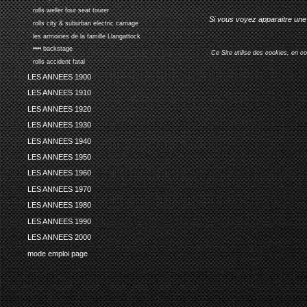
rolls weller four seat tourer
Si vous voyez apparaitre une 
rolls city & suburban electric carriage
les armoiries de la famille Llangattock
•••• backstage
Ce Site utilise des cookies, en c
rolls accident fatal
LES ANNEES 1900
LES ANNEES 1910
LES ANNEES 1920
LES ANNEES 1930
LES ANNEES 1940
LES ANNEES 1950
LES ANNEES 1960
LES ANNEES 1970
LES ANNEES 1980
LES ANNEES 1990
LES ANNEES 2000
mode emploi page