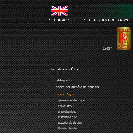
RETOUR ACCUEIL
-
RETOUR INDEX ROLLS-ROYCE
1963 / ...
liste des modèles
bibliographie
accès par numéro de chassis
Henry Royce
generatrice electrique
cooke street
grue electrique
marshall 3.5 hp
quadricycle de dion
thornton tandem