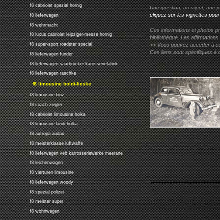
f8 cabriolet spezial hornig
Une question, un rajout, une p
cliquez sur les vignettes pour
f8 lieferwagen
f8 wehrmacht
Ces informations et photos pr
f8 luxus cabriolet leipziger-messe hornig
bibliothèque. Les affirmations
>> Vous pouvez accéder à ces p
f8 super-sport roadster special
Ces liens sont spécifiques à 
f8 lieferwagen funder
f8 lieferwagen saarbrücker karosseriefabrik
f8 lieferwagen raschke
f8 limousine boldt-lieske
f8 limousine binz
f8 coach ziegler
f8 cabriolet limousine holka
f8 limousine landi holka
f8 autropa audax
f8 meisterklasse luftwaffe
f8 lieferwagen veb karrosseriewerke meerane
f8 leichenwagen
f8 vierturen limousine
f8 lieferwagen woody
f8 spezial polizei
f8 meister super
f8 wohnwagen