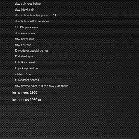
dkw cabriolet hehner
dkw lidovka r6
dkw scheuch-schlepper me 163
dkw bohnstedt & petersen
> DKW jawa aero
dkw aerocarene
dkw boitel 400
dkw castano
f5 roadster special gomez
f8 dreirad sport
f8 holka spezial
f8 pick-up faulkner
reklame 1940
f8 roadster debesa
dkw dreirad adler trumpf / dkw eigenbaus
les annees 1950
les annees 1960 et +