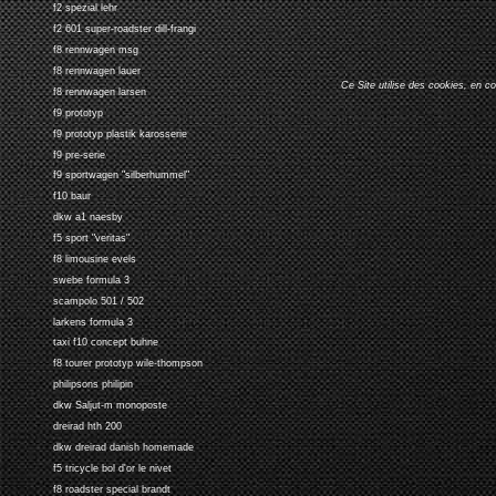
f2 spezial lehr
f2 601 super-roadster dill-frangi
f8 rennwagen msg
f8 rennwagen lauer
Ce Site utilise des cookies, en c
f8 rennwagen larsen
f9 prototyp
f9 prototyp plastik karosserie
f9 pre-serie
f9 sportwagen "silberhummel"
f10 baur
dkw a1 naesby
f5 sport "veritas"
f8 limousine evels
swebe formula 3
scampolo 501 / 502
larkens formula 3
taxi f10 concept buhne
f8 tourer prototyp wile-thompson
philipsons philipin
dkw Saljut-m monoposte
dreirad hth 200
dkw dreirad danish homemade
f5 tricycle bol d'or le nivet
f8 roadster special brandt