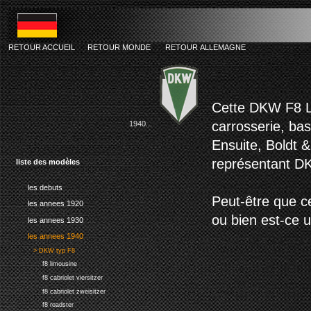
RETOUR ACCUEIL
RETOUR MONDE
RETOUR ALLEMAGNE
dkw f8 lim
Cette DKW F8 Li
carrosserie, ba
1940...
Ensuite, Boldt &
représentant DK
liste des modèles
les debuts
Peut-être que c
les annees 1920
ou bien est-ce 
les annees 1930
les annees 1940
> DKW typ F8
f8 limousine
f8 cabriolet viersitzer
f8 cabriolet zweisitzer
f8 roadster