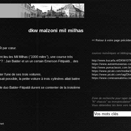
 milhas
<< Retour à votre page précéden
aît par cœur.
sources numériques et bibliogra
 lieu les Mil Milhas (
"1000 miles"
), une course très
http://www.kucarfa.nl/DKW/GT
7 : Jan Balder et un un certain Emerson Fittipaldi... des
https://www.autoentusiastas.com.
http://www.pumaclassic.com.br
https://www.picuki.com/media
r l'une de ses trois voitures.
https://www.picuki.com/tag/D
https://www.conexaosaloma.com.
it possible, la petite voiture à trois cylindres allait battre
e duo Balder-Fitipaldi durent se contenter de la troisième
Zone de recherche pour taper d
"N° chassis" ou immatriculation"
Vous obtiendrez les liens vers l
:
net