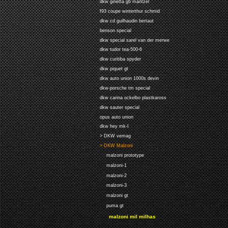
dkw ginetta g6 mantzel
f93 coupe winterthur schmid
dkw cd guilhaudin bertaut
benson special
dkw special sarel van der merwe
dkw tudor tea-500-6
dkw curitiba spyder
dkw piquet gt
dkw auto union 1000s devin
dkw-porsche tm special
dkw carina ockelbo plastkaross
dkw sauter special
opus auto union
dkw hey mk-I
> DKW vemag
> DKW Malzoni
malzoni prototype
malzoni-1
malzoni-2
malzoni-3
malzoni gt
puma gt
malzoni mil milhas