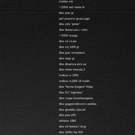
moldex mb
> DKW iasf santa fe
dkw pian gt
iasf proyecto gt-piczugin
dkw zink "petite"
dkw donau-sisu / veho
> DKW munga
dkw v4 cicare
dkw svj 1000 gt
dkw grac monoplace
dkw negri gt
dkw dinamica pick-up
dkw mitter formula 2
melkus rs 1000
melkus rs1000 v6 muller
dkw "fleche-d'argent" friday
dkw f12 "eigenbau"
dkw coupe luxembourgeois
dkw goggomobil-ovni canellas
dkw geraldes special
dkw peel p50
reklame 1960
dkw v6 heinkel / bmg
dkw 1000s fiat 500