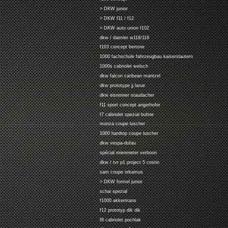
> DKW junior
> DKW f11 / f12
> DKW auto union f102
dkw / daimler w118/119
f103 concept bertone
1000 fachschule fahrzeugbau kaiserslautern
1000s cabriolet welsch
dkw falcon caribean mantzel
dkw prototype jj larue
dkw eisrenner staudacher
f11 sport concept angerhofer
f7 cabriolet spezial buhne
monza coupe luscher
1000 hardtop coupe luscher
dkw vespa-dufau
spécial miereneter verboon
dkw / tvr p1 project 5 costin
sam coupe orkamus
> DKW formel junior
schai spezial
f1000 akkermans
f12 prototyp dik dik
f8 cabriolet pochlak