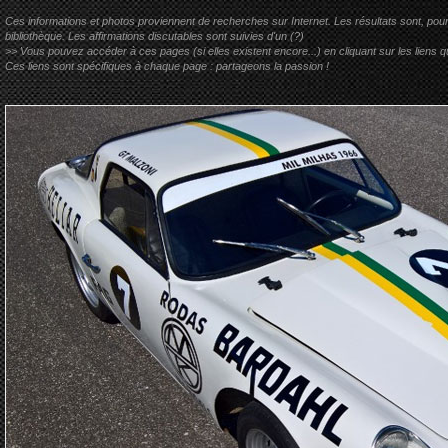
Ces informations et photos proviennent de recherches sur Internet. Les résultats sont, pou
bibliothèque. Les affirmations discutables sont suivies d'un (?)
>> Vous pouvez accéder à ces pages (si elles existent encore...) en cliquant sur les liens qu
Ces liens sont spécifiques à chaque page : partageons la passion !