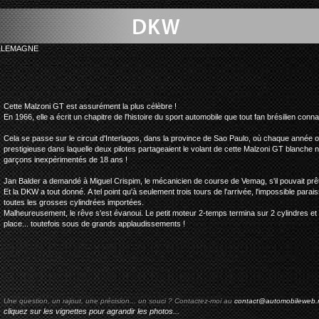
LLEMAGNE
dkw malzoni mil
Cette Malzoni GT est assurément la plus célèbre !
En 1966, elle a écrit un chapitre de l'histoire du sport automobile que tout fan brésilien conn
Cela se passe sur le circuit d'Interlagos, dans la province de Sao Paulo, où chaque année ont
prestigieuse dans laquelle deux pilotes partageaient le volant de cette Malzoni GT blanche n°
garçons inexpérimentés de 18 ans !
Jan Balder a demandé à Miguel Crispim, le mécanicien de course de Vemag, s'il pouvait prête
Et la DKW a tout donné. A tel point qu'à seulement trois tours de l'arrivée, l'impossible paraissa
toutes les grosses cylindrées importées.
Malheureusement, le rêve s'est évanoui. Le petit moteur 2-temps termina sur 2 cylindres et l
place... toutefois sous de grands applaudissements !
Une question, un rajout, une précision... un souci ? Contactez-moi au
contact@automobileweb.
cliquez sur les vignettes pour agrandir les photos...