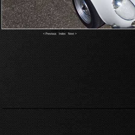
Image 8 of 23
< Previous
|
Index
|
Next >