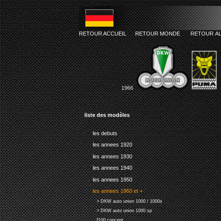
RETOUR ACCUEIL
RETOUR MONDE
RETOUR A
1966
liste des modèles
les debuts
les annees 1920
les annees 1930
les annees 1940
les annees 1950
les annees 1960 et +
> DKW auto union 1000 / 1000s
> DKW auto union 1000 sp
f100 concept