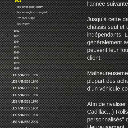
1921
l'année suivante
les silver-ghost derby
les silver-ghost springfield
Jusqu'à cette da
•••• back-stage
les twenty
châssis seul et 
1922
indépendants. L
1923
généralement av
1924
1925
peuvent leur fo
1926
client.
1927
1928
1929
Malheureusement
LES ANNEES 1930
plupart des ache
LES ANNEES 1940
d'un véhicule c
LES ANNEES 1950
LES ANNEES 1960
LES ANNEES 1970
Afin de rivalise
LES ANNEES 1980
Cadillac...) Rol
LES ANNEES 1990
personnalisés" d
LES ANNEES 2000
Heureusement, le