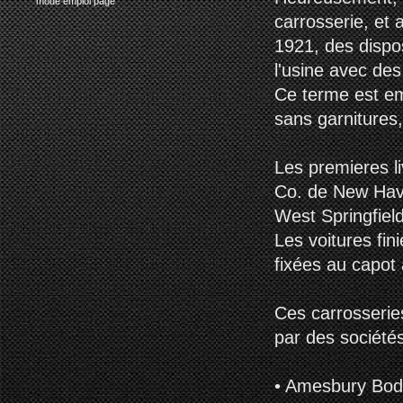
mode emploi page
carrosserie, et
1921, des dispo
l'usine avec des
Ce terme est em
sans garnitures, 
Les premieres l
Co. de New Have
West Springfiel
Les voitures fi
fixées au capot 
Ces carrosseri
par des sociétés
• Amesbury Bod