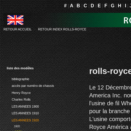
#
|
A
|
B
|
C
|
D
|
E
|
F
|
G
|
H
|
I
|
RETOUR ACCUEIL
-
RETOUR INDEX ROLLS-ROYCE
rolls-royc
liste des modèles
bibliographie
accès par numéro de chassis
Le 12 Décembre 
Henry Royce
America Inc. no
Charles Rolls
l'usine de fil 
LES ANNEES 1900
pour la branche 
LES ANNEES 1910
L'usine comport
LES ANNEES 1920
Royce América a
1920