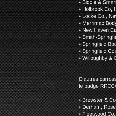
• Biddle & Smar
• Holbrook Co, 
• Locke Co., Ne
• Merrimac Bod
• New Haven Ca
• Smith-Springf
• Springfield Bo
• Springfield C
• Willoughby & C
D'autres carross
le badge RRCCW, 
• Brewster & Co.
• Derham, Rose
• Fleetwood Co.