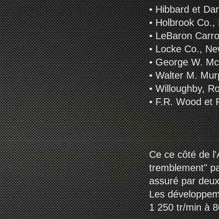
• Hibbard et Dar
• Holbrook Co.,
• LeBaron Carro
• Locke Co., Ne
• George W. McN
• Walter M. Mu
• Willoughby, Ro
• F.R. Wood et F
Ce ce côté de l'
tremblement" pa
assuré par deux
Les développeme
1 250 tr/min à 8