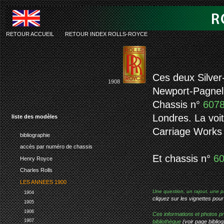
RETOUR ACCUEIL
-
RETOUR INDEX ROLLS-ROYCE
rolls-royc
Ces deux Silver
1908
Newport-Pagnell
Chassis n°
607
Londres. La voi
liste des modèles
Carriage Works
bibliographie
accès par numéro de chassis
Et chassis n°
6
Henry Royce
Charles Rolls
LES ANNEES 1900
Une question, un rajout, une p
1904
cliquez sur les vignettes pour
1905
1906
Ces informations et photos pr
1907
bibliothèque
(voir page bibliog