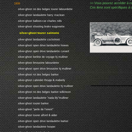
>> Vous pouvez accéder à ces p
1908
Ces liens sont spécifiques à 
silver-ghost roi des belges tourer labourdette
silver-ghost landaulette harry maclean
silver-ghost balloon-car charles rolls
silver-ghost shooting brake wagonette
silver-ghost tourer salmons
silver-ghost landaulette cockshoot
silver-ghost open drive landaulette howes
silver-ghost open drive landaulette cunard
silver-ghost berline de voyage hj mulliner
silver-ghost limousine labourdette
silver-ghost open drive limousine hj mulliner
silver-ghost roi des belges barker
silver-ghost cabriolet thrupp & maberly
silver-ghost open drive landaulette hj mulliner
silver-ghost roi des belges barker wilkinson
silver-ghost landaulette "nada lily"mulliner
silver-ghost tourer barker
silver-ghost "perle de l'orient"
silver-ghost tourer alford & alder
silver-ghost open drive landaulette barker
silver-ghost landaulette hooper