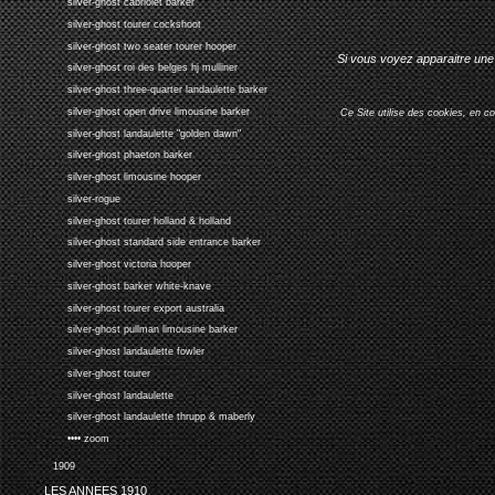
silver-ghost cabriolet barker
silver-ghost tourer cockshoot
silver-ghost two seater tourer hooper
Si vous voyez apparaitre une 
silver-ghost roi des belges hj mulliner
silver-ghost three-quarter landaulette barker
silver-ghost open drive limousine barker
Ce Site utilise des cookies, en c
silver-ghost landaulette "golden dawn"
silver-ghost phaeton barker
silver-ghost limousine hooper
silver-rogue
silver-ghost tourer holland & holland
silver-ghost standard side entrance barker
silver-ghost victoria hooper
silver-ghost barker white-knave
silver-ghost tourer export australia
silver-ghost pullman limousine barker
silver-ghost landaulette fowler
silver-ghost tourer
silver-ghost landaulette
silver-ghost landaulette thrupp & maberly
•••• zoom
1909
LES ANNEES 1910