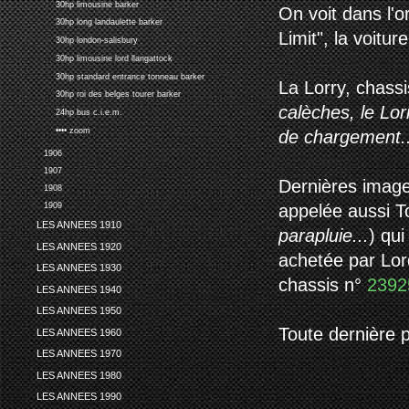
30hp limousine barker
On voit dans l'o
30hp long landaulette barker
Limit", la voitur
30hp london-salisbury
30hp limousine lord llangattock
30hp standard entrance tonneau barker
La Lorry, chass
30hp roi des belges tourer barker
calèches, le Lor
24hp bus c.i.e.m.
•••• zoom
de chargement..
1906
1907
Dernières image
1908
1909
appelée aussi To
LES ANNEES 1910
parapluie...
) qu
LES ANNEES 1920
achetée par Lord
LES ANNEES 1930
chassis n°
239
LES ANNEES 1940
LES ANNEES 1950
Toute dernière p
LES ANNEES 1960
LES ANNEES 1970
LES ANNEES 1980
LES ANNEES 1990