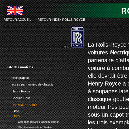
RETOUR ACCUEIL
-
RETOUR INDEX ROLLS-ROYCE
rolls-royce v8
La Rolls-Royce V
1905
voitures électri
partenaire d'aff
voiture à combus
liste des modèles
elle devrait êtr
bibliographie
Henry Royce a c
accès par numéro de chassis
à soupapes latér
Henry Royce
classique goutt
Charles Rolls
LES ANNEES 1900
moteur très peu
1904
sous un capot tr
1905
les trois exempl
10hp rear-entrance tonneau barker
10hp tonneau hulme / barker