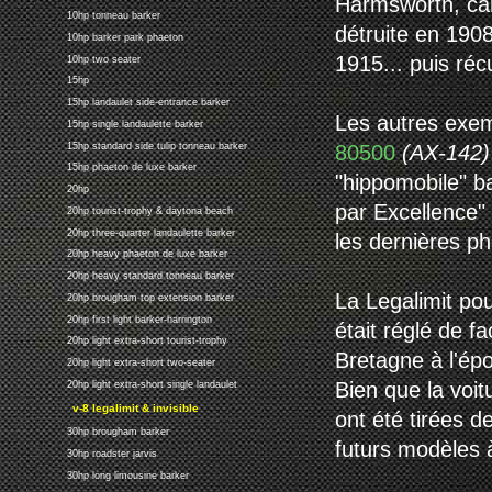
Harmsworth, car
10hp tonneau barker
détruite en 190
10hp barker park phaeton
1915... puis ré
10hp two seater
15hp
15hp landaulet side-entrance barker
Les autres exem
15hp single landaulette barker
15hp standard side tulip tonneau barker
80500
(AX-142)
15hp phaeton de luxe barker
"hippomobile" ba
20hp
par Excellence"
20hp tourist-trophy & daytona beach
20hp three-quarter landaulette barker
les dernières ph
20hp heavy phaeton de luxe barker
20hp heavy standard tonneau barker
La Legalimit po
20hp brougham top extension barker
20hp first light barker-harrington
était réglé de f
20hp light extra-short tourist-trophy
Bretagne à l'ép
20hp light extra-short two-seater
Bien que la voi
20hp light extra-short single landaulet
v-8 legalimit & invisible
ont été tirées d
30hp brougham barker
futurs modèles à
30hp roadster jarvis
30hp long limousine barker