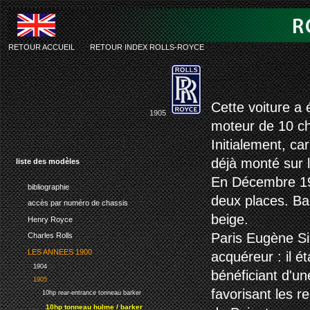
RETOUR ACCUEIL
-
RETOUR INDEX ROLLS-ROYCE
rolls-roy
Cette voiture a
1905
moteur de 10 ch
Initialement, ca
déjà monté sur
liste des modèles
En Décembre 190
bibliographie
deux places. Bar
accès par numéro de chassis
beige.
Henry Royce
Paris Eugène Sin
Charles Rolls
LES ANNEES 1900
acquéreur : il é
1904
bénéficiant d'un
1905
favorisant les 
10hp rear-entrance tonneau barker
10hp tonneau hulme / barker