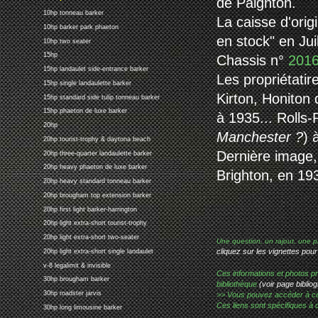
de Paignton.
10hp tonneau barker
La caisse d'ori
10hp barker park phaeton
en stock" en Jui
10hp two seater
15hp
Chassis n°
201
15hp landaulet side-entrance barker
Les propriétati
15hp single landaulette barker
Kirton, Honiton
15hp standard side tulip tonneau barker
15hp phaeton de luxe barker
à 1935... Rolls
20hp
Manchester ?
) 
20hp tourist-trophy & daytona beach
Dernière image,
20hp three-quarter landaulette barker
20hp heavy phaeton de luxe barker
Brighton, en 19
20hp heavy standard tonneau barker
20hp brougham top extension barker
20hp first light barker-harrington
20hp light extra-short tourist-trophy
20hp light extra-short two-seater
Une question, un rajout, une p
cliquez sur les vignettes pour
20hp light extra-short single landaulet
v-8 legalimit & invisible
Ces informations et photos pr
30hp brougham barker
bibliothèque
(voir page bibliog
30hp roadster jarvis
>> Vous pouvez accéder à ces p
Ces liens sont spécifiques à 
30hp long limousine barker