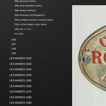
30hp limousine barker
30hp long landaulette barker
30hp london-salisbury
30hp limousine lord llangattock
30hp standard entrance tonneau barker
30hp roi des belges tourer barker
24hp bus c.i.e.m.
•••• zoom
1906
1907
1908
1909
LES ANNEES 1910
LES ANNEES 1920
LES ANNEES 1930
LES ANNEES 1940
LES ANNEES 1950
LES ANNEES 1960
LES ANNEES 1970
LES ANNEES 1980
LES ANNEES 1990