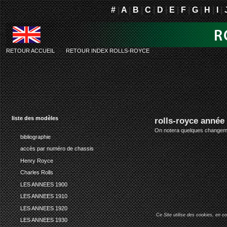
#
|
A
|
B
|
C
|
D
|
E
|
F
|
G
|
H
|
I
|
RETOUR ACCUEIL
-
RETOUR INDEX ROLLS-ROYCE
liste des modèles
rolls-royce année
On notera quelques changement
bibliographie
accès par numéro de chassis
Henry Royce
Charles Rolls
LES ANNEES 1900
LES ANNEES 1910
LES ANNEES 1920
Ce Site utilise des cookies, en c
LES ANNEES 1930