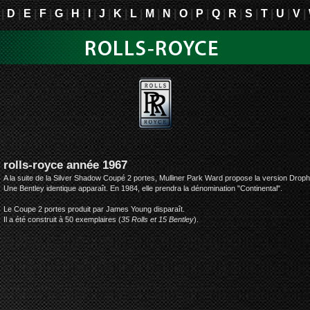
|
D
|
E
|
F
|
G
|
H
|
I
|
J
|
K
|
L
|
M
|
N
|
O
|
P
|
Q
|
R
|
S
|
T
|
U
|
V
|
rolls-royce année 1967
A la suite de la Silver Shadow Coupé 2 portes, Mulliner Park Ward propose la version Drophe
Une Bentley identique apparaît. En 1984, elle prendra la dénomination "Continental".
Le Coupe 2 portes produit par James Young disparaît.
Il a été construit à 50 exemplaires (
35 Rolls et 15 Bentley
).