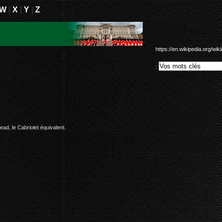
W
|
X
|
Y
|
Z
https://en.wikipedia.org/wi
:
ad, le Cabriolet équivalent.