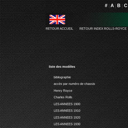
#
|
A
|
B
|
C
RETOUR ACCUEIL
-
RETOUR INDEX ROLLS-ROYCE
liste des modèles
bibliographie
accès par numéro de chassis
Henry Royce
Charles Rolls
LES ANNEES 1900
LES ANNEES 1910
LES ANNEES 1920
LES ANNEES 1930