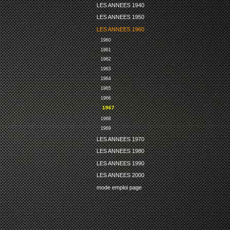
LES ANNEES 1940
LES ANNEES 1950
LES ANNEES 1960
1960
1961
1962
1963
1964
1965
1966
1967
1968
1969
LES ANNEES 1970
LES ANNEES 1980
LES ANNEES 1990
LES ANNEES 2000
mode emploi page