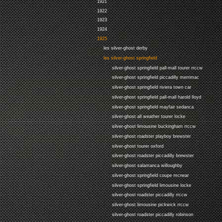
1921
1922
1923
1924
1925
les silver-ghost derby
les silver-ghost springfield
silver-ghost springfield pall-mall tourer rrccw
silver-ghost springfield piccadilly merrimac
silver-ghost springfield riviera town car
silver-ghost springfield pall-mall harold lloyd
silver-ghost springfield mayfair sedanca
silver-ghost all weather tourer locke
silver-ghost limousine buckingham rrccw
silver-ghost roadster playboy brewster
silver-ghost tourer oxford
silver-ghost roadster piccadilly brewster
silver-ghost salamanca willoughby
silver-ghost springfield coupe mcnear
silver-ghost springfield limousine locke
silver-ghost roadster piccadilly rrccw
silver-ghost limousine pickwick rrccw
silver-ghost roadster piccadilly robinson