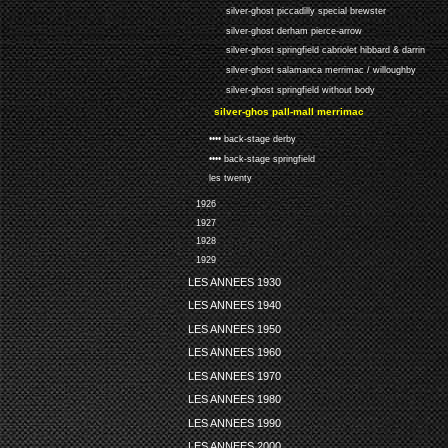
silver-ghost piccadilly special brewster
silver-ghost derham pierce-arrow
silver-ghost springfield cabriolet hibbard & darrin
silver-ghost salamanca merrimac / willoughby
silver-ghost springfield without body
silver-ghos pall-mall merrimac
•••• back-stage derby
•••• back-stage springfield
les twenty
1926
1927
1928
1929
LES ANNEES 1930
LES ANNEES 1940
LES ANNEES 1950
LES ANNEES 1960
LES ANNEES 1970
LES ANNEES 1980
LES ANNEES 1990
LES ANNEES 2000