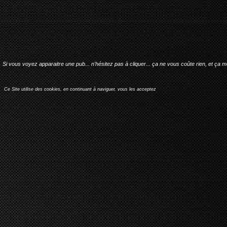
Si vous voyez apparaitre une pub... n'hésitez pas à cliquer... ça ne vous coûte rien, et ça 
Ce Site utilise des cookies, en continuant à naviguer, vous les acceptez