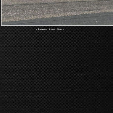
Image 6 of 82
< Previous
|
Index
|
Next >