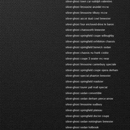
silver-ghost town car rudolph valentino
silver-ghost limousine arundel rrccw
silver-ghost limousine tilbury rrccw
silver-ghost ascot dual cowl brewster
silver-ghost four enclosed-drive le baron
silver-ghost chatsworth brewster
silver-ghost springfield coupe willoughby
silver-ghost springfield exhibition chassis
silver-ghost springfield berwick sedan
silver-ghost chassis nu frank cooke
silver-ghost coupe 3 seater mc-near
silver-ghost limousine canterbury speciale
silver-ghost springfield coupe opera derham
silver-ghost special phaeton brewster
silver-ghost springfield roadster
silver-ghost tourer pall mall special
silver-ghost sedan convertible
silver-ghost sedan derham pierce-arrow
silver-ghost limousine sudbury
silver-ghost springfield plateau
silver-ghost springfield doctor coupe
silver-ghost sedan nottingham brewster
silver-ghost sedan holbrook