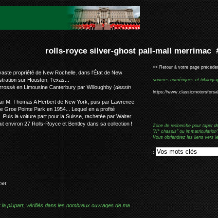
er-ghost pall-mall merrimac #s138mk
<< Retour à votre page précéden
vaste propriété de New Rochelle, dans l'État de New
stration sur Houston, Texas...
sources numériques et bibliogra
rrossé en Limousine Canterbury par Willoughby (
dessin
https://www.classicmotorsforsal
ée par M. Thomas A Herbert de New York, puis par Lawrence
 Groe Pointe Park en 1954... Lequel en a profité
 Puis la voiture part pour la Suisse, rachetée par Walter
t environ 27 Rolls-Royce et Bentley dans sa collection !
Zone de recherche pour taper d
"N° chassis" ou immatriculation"
Vous obtiendrez les liens vers l
:
net
r la plupart, vérifiés dans les nombreux ouvrages de ma