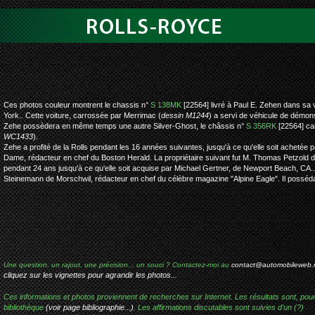
rolls-royce silv
Ces photos couleur montrent le chassis n°
S 138MK
[22564] livré à Paul E. Zehen dans sa 
York.. Cette voiture, carrossée par Merrimac (
dessin M1244
) a servi de véhicule de démon
Zehe possèdera en même temps une autre Silver-Ghost, le châssis n°
S 356RK
[22564] ca
WC1433
).
Zehe a profité de la Rolls pendant les 16 années suivantes, jusqu'à ce qu'elle soit achet
Dame, rédacteur en chef du Boston Herald. La propriétaire suivant fut M. Thomas Petzold de
pendant 24 ans jusqu'à ce qu'elle soit acquise par Michael Gertner, de Newport Beach, CA...
Steinemann de Morschwil, rédacteur en chef du célèbre magazine "Alpine Eagle". Il possédai
Une question, un rajout, une précision... un souci ? Contactez-moi au
contact@automobileweb.
cliquez sur les vignettes pour agrandir les photos...
Ces informations et photos proviennent de recherches sur Internet. Les résultats sont, pou
bibliothèque
(voir page bibliographie...)
. Les affirmations discutables sont suivies d'un (?)